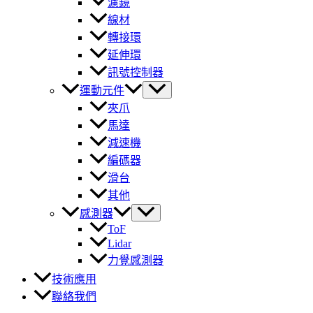
濾鏡
線材
轉接環
延伸環
訊號控制器
運動元件
夾爪
馬達
減速機
編碼器
滑台
其他
感測器
ToF
Lidar
力覺感測器
技術應用
聯絡我們