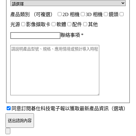
產品類別
（可複選）
2D 相機
3D 相機
鏡頭
光源
影像擷取卡
軟體
配件
其他
聯絡事項
*
同意訂閱碁仕科技電子報以獲取最新產品資訊（選填）
送出諮詢內容