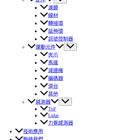
濾鏡
線材
轉接環
延伸環
訊號控制器
運動元件
夾爪
馬達
減速機
編碼器
滑台
其他
感測器
ToF
Lidar
力覺感測器
技術應用
聯絡我們