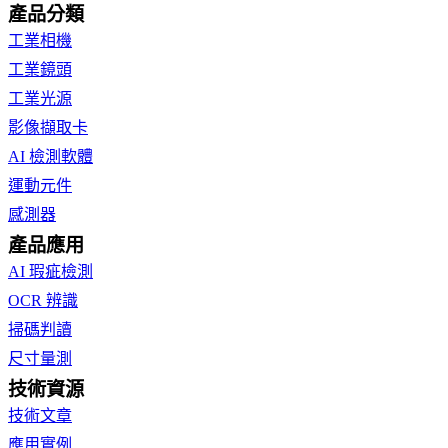
產品分類
工業相機
工業鏡頭
工業光源
影像擷取卡
AI 檢測軟體
運動元件
感測器
產品應用
AI 瑕疵檢測
OCR 辨識
掃碼判讀
尺寸量測
技術資源
技術文章
應用實例