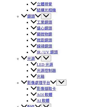
立體視覺
結構光相機
鏡頭
工業鏡頭
遠心鏡頭
顯微物鏡
微距鏡頭
線掃鏡頭
IR / UV 鏡頭
光源
LED 光源
光源控制器
光箱
影像處理平台
影像擷取卡
AOI 軟體
AI 軟體
配件