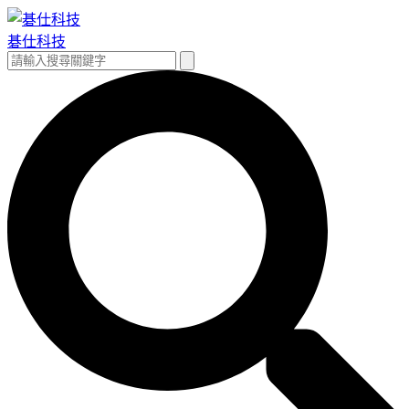
跳
至
碁仕科技
主
搜
搜
要
尋
尋
內
關
容
鍵
字: