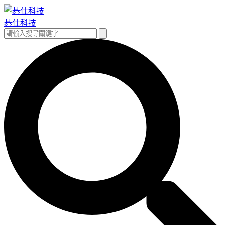
跳
至
碁仕科技
主
搜
搜
要
尋
尋
內
關
容
鍵
字: