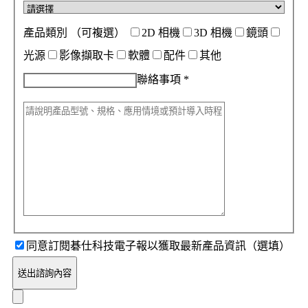
產品類別
（可複選）
2D 相機
3D 相機
鏡頭
光源
影像擷取卡
軟體
配件
其他
聯絡事項
*
同意訂閱碁仕科技電子報以獲取最新產品資訊（選填）
送出諮詢內容