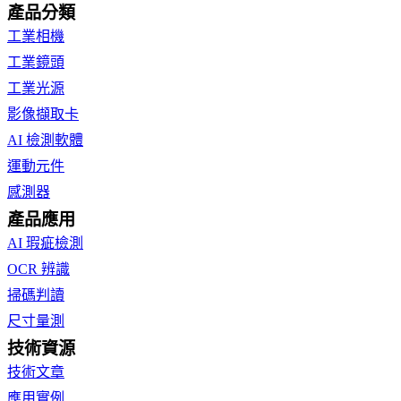
產品分類
工業相機
工業鏡頭
工業光源
影像擷取卡
AI 檢測軟體
運動元件
感測器
產品應用
AI 瑕疵檢測
OCR 辨識
掃碼判讀
尺寸量測
技術資源
技術文章
應用實例