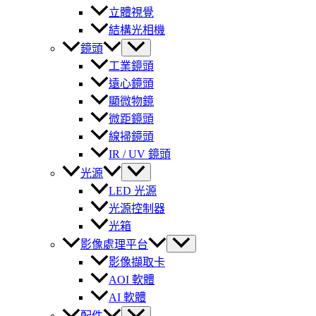
立體視覺
結構光相機
鏡頭
工業鏡頭
遠心鏡頭
顯微物鏡
微距鏡頭
線掃鏡頭
IR / UV 鏡頭
光源
LED 光源
光源控制器
光箱
影像處理平台
影像擷取卡
AOI 軟體
AI 軟體
配件