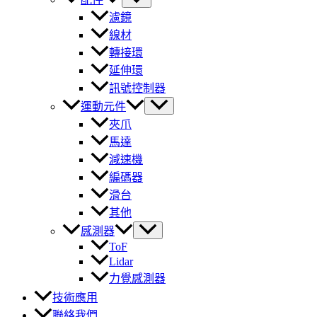
濾鏡
線材
轉接環
延伸環
訊號控制器
運動元件
夾爪
馬達
減速機
編碼器
滑台
其他
感測器
ToF
Lidar
力覺感測器
技術應用
聯絡我們