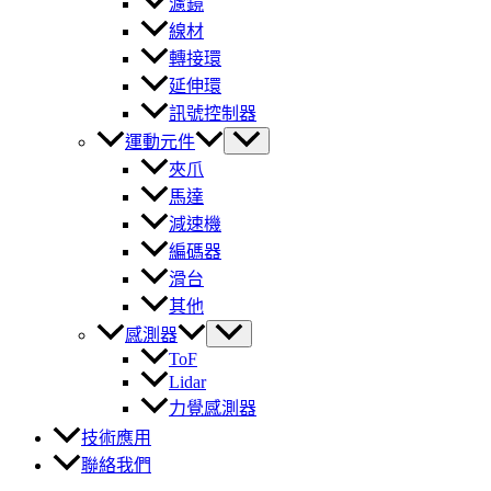
濾鏡
線材
轉接環
延伸環
訊號控制器
運動元件
夾爪
馬達
減速機
編碼器
滑台
其他
感測器
ToF
Lidar
力覺感測器
技術應用
聯絡我們