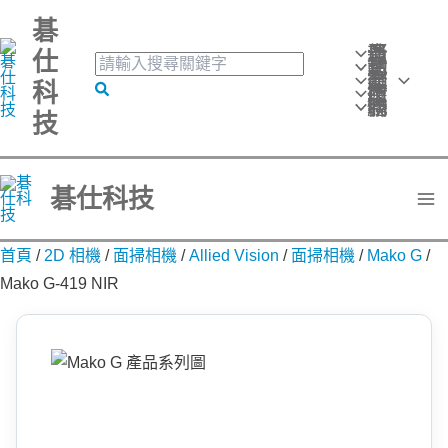
跳
碁
至
最新消息
仕
搜
活動訊息
主
產品分類
尋
科
搜
技術應用
要
關
聯絡我們
技
尋
鍵
內
字:
容
碁仕科技
首頁
/
2D 相機
/
面掃相機
/
Allied Vision
/
面掃相機
/
Mako G
/
Mako G-419 NIR