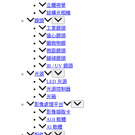
立體視覺
結構光相機
鏡頭
工業鏡頭
遠心鏡頭
顯微物鏡
微距鏡頭
線掃鏡頭
IR / UV 鏡頭
光源
LED 光源
光源控制器
光箱
影像處理平台
影像擷取卡
AOI 軟體
AI 軟體
配件