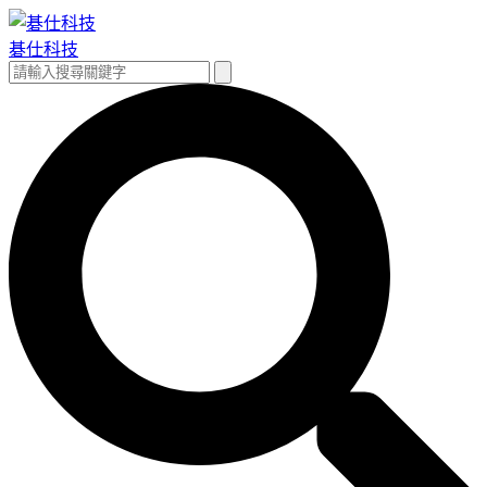
跳
至
碁仕科技
主
搜
搜
要
尋
尋
內
關
容
鍵
字: