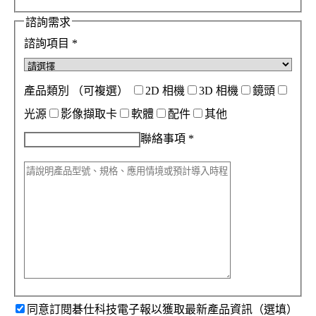
諮詢需求
諮詢項目
*
產品類別
（可複選）
2D 相機
3D 相機
鏡頭
光源
影像擷取卡
軟體
配件
其他
聯絡事項
*
同意訂閱碁仕科技電子報以獲取最新產品資訊（選填）