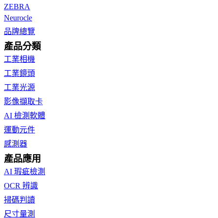
ZEBRA
Neurocle
品牌總覽
產品分類
工業相機
工業鏡頭
工業光源
影像擷取卡
AI 檢測軟體
運動元件
感測器
產品應用
AI 瑕疵檢測
OCR 辨識
掃碼判讀
尺寸量測