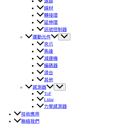
濾鏡
線材
轉接環
延伸環
訊號控制器
運動元件
夾爪
馬達
減速機
編碼器
滑台
其他
感測器
ToF
Lidar
力覺感測器
技術應用
聯絡我們