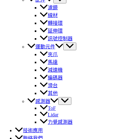
濾鏡
線材
轉接環
延伸環
訊號控制器
運動元件
夾爪
馬達
減速機
編碼器
滑台
其他
感測器
ToF
Lidar
力覺感測器
技術應用
聯絡我們