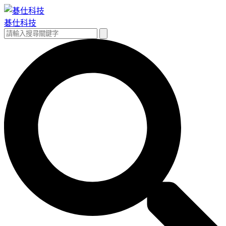
跳
至
碁仕科技
主
搜
搜
要
尋
尋
內
關
容
鍵
字: