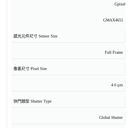
Gpixel
GMAX4651
感光元件尺寸 Sensor Size
Full Frame
像素尺寸 Pixel Size
4.6 μm
快門類型 Shutter Type
Global Shutter