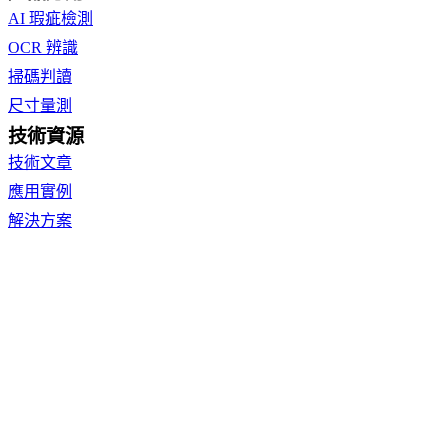
AI 瑕疵檢測
OCR 辨識
掃碼判讀
尺寸量測
技術資源
技術文章
應用實例
解決方案