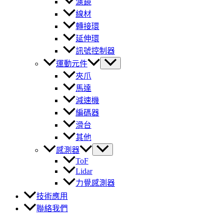
濾鏡
線材
轉接環
延伸環
訊號控制器
運動元件
夾爪
馬達
減速機
編碼器
滑台
其他
感測器
ToF
Lidar
力覺感測器
技術應用
聯絡我們