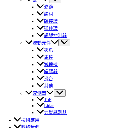
濾鏡
線材
轉接環
延伸環
訊號控制器
運動元件
夾爪
馬達
減速機
編碼器
滑台
其他
感測器
ToF
Lidar
力覺感測器
技術應用
聯絡我們