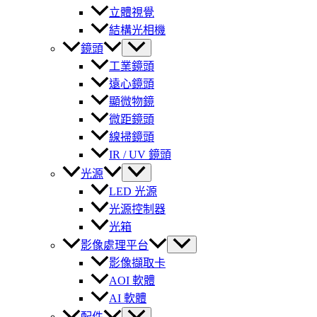
立體視覺
結構光相機
鏡頭
工業鏡頭
遠心鏡頭
顯微物鏡
微距鏡頭
線掃鏡頭
IR / UV 鏡頭
光源
LED 光源
光源控制器
光箱
影像處理平台
影像擷取卡
AOI 軟體
AI 軟體
配件