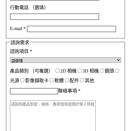
行動電話
（選填）
E-mail
*
諮詢需求
諮詢項目
*
產品類別
（可複選）
2D 相機
3D 相機
鏡頭
光源
影像擷取卡
軟體
配件
其他
聯絡事項
*