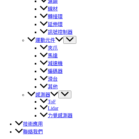
濾鏡
線材
轉接環
延伸環
訊號控制器
運動元件
夾爪
馬達
減速機
編碼器
滑台
其他
感測器
ToF
Lidar
力覺感測器
技術應用
聯絡我們