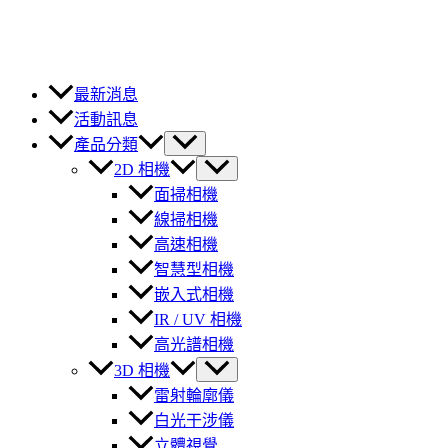
最新消息
活動訊息
產品分類
2D 相機
面掃相機
線掃相機
高速相機
智慧型相機
嵌入式相機
IR / UV 相機
高光譜相機
3D 相機
雷射輪廓儀
白光干涉儀
立體視覺