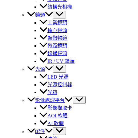
結構光相機
鏡頭
工業鏡頭
遠心鏡頭
顯微物鏡
微距鏡頭
線掃鏡頭
IR / UV 鏡頭
光源
LED 光源
光源控制器
光箱
影像處理平台
影像擷取卡
AOI 軟體
AI 軟體
配件