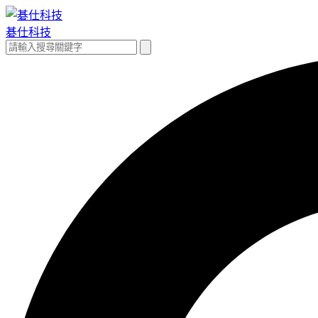
跳
至
碁仕科技
主
搜
搜
要
尋
尋
內
關
容
鍵
字: