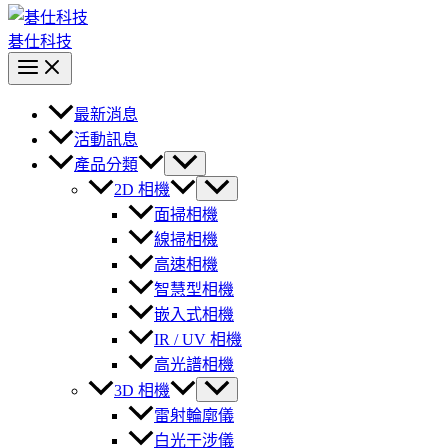
碁仕科技
最新消息
活動訊息
產品分類
2D 相機
面掃相機
線掃相機
高速相機
智慧型相機
嵌入式相機
IR / UV 相機
高光譜相機
3D 相機
雷射輪廓儀
白光干涉儀