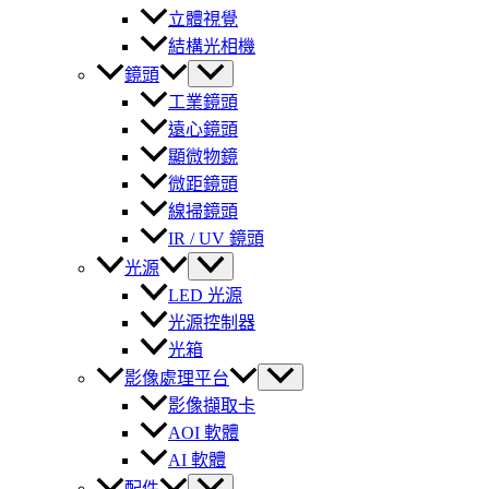
立體視覺
結構光相機
鏡頭
工業鏡頭
遠心鏡頭
顯微物鏡
微距鏡頭
線掃鏡頭
IR / UV 鏡頭
光源
LED 光源
光源控制器
光箱
影像處理平台
影像擷取卡
AOI 軟體
AI 軟體
配件