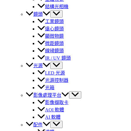
結構光相機
鏡頭
工業鏡頭
遠心鏡頭
顯微物鏡
微距鏡頭
線掃鏡頭
IR / UV 鏡頭
光源
LED 光源
光源控制器
光箱
影像處理平台
影像擷取卡
AOI 軟體
AI 軟體
配件