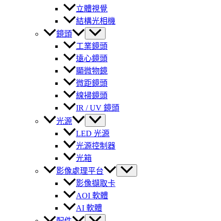
立體視覺
結構光相機
鏡頭
工業鏡頭
遠心鏡頭
顯微物鏡
微距鏡頭
線掃鏡頭
IR / UV 鏡頭
光源
LED 光源
光源控制器
光箱
影像處理平台
影像擷取卡
AOI 軟體
AI 軟體
配件