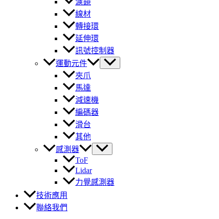
濾鏡
線材
轉接環
延伸環
訊號控制器
運動元件
夾爪
馬達
減速機
編碼器
滑台
其他
感測器
ToF
Lidar
力覺感測器
技術應用
聯絡我們