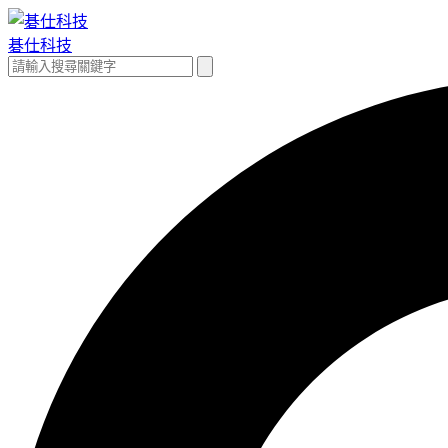
跳
至
碁仕科技
主
搜
搜
要
尋
尋
內
關
容
鍵
字: