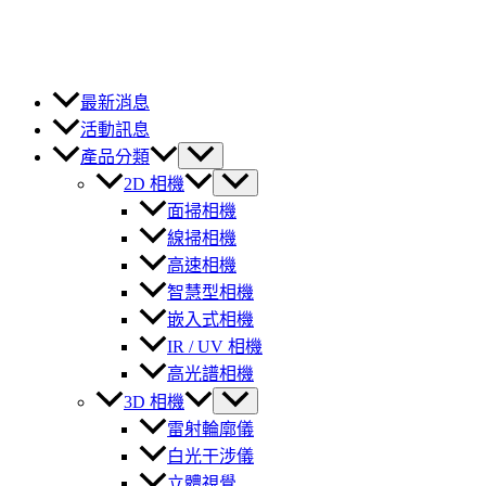
最新消息
活動訊息
產品分類
2D 相機
面掃相機
線掃相機
高速相機
智慧型相機
嵌入式相機
IR / UV 相機
高光譜相機
3D 相機
雷射輪廓儀
白光干涉儀
立體視覺