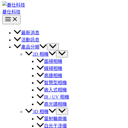
碁仕科技
最新消息
活動訊息
產品分類
2D 相機
面掃相機
線掃相機
高速相機
智慧型相機
嵌入式相機
IR / UV 相機
高光譜相機
3D 相機
雷射輪廓儀
白光干涉儀