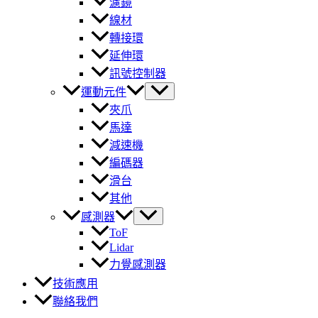
濾鏡
線材
轉接環
延伸環
訊號控制器
運動元件
夾爪
馬達
減速機
編碼器
滑台
其他
感測器
ToF
Lidar
力覺感測器
技術應用
聯絡我們