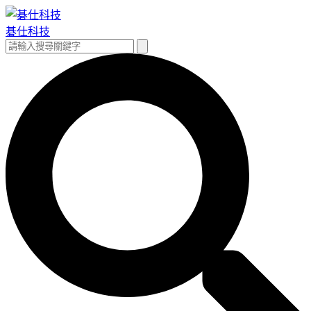
跳
至
碁仕科技
主
搜
搜
要
尋
尋
內
關
容
鍵
字: