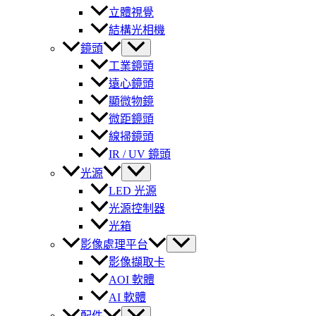
立體視覺
結構光相機
鏡頭
工業鏡頭
遠心鏡頭
顯微物鏡
微距鏡頭
線掃鏡頭
IR / UV 鏡頭
光源
LED 光源
光源控制器
光箱
影像處理平台
影像擷取卡
AOI 軟體
AI 軟體
配件