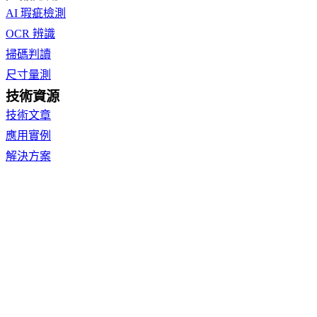
AI 瑕疵檢測
OCR 辨識
掃碼判讀
尺寸量測
技術資源
技術文章
應用實例
解決方案