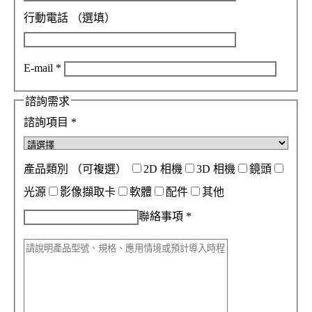
行動電話
（選填）
E-mail
*
諮詢需求
諮詢項目
*
產品類別
（可複選）
2D 相機
3D 相機
鏡頭
光源
影像擷取卡
軟體
配件
其他
聯絡事項
*