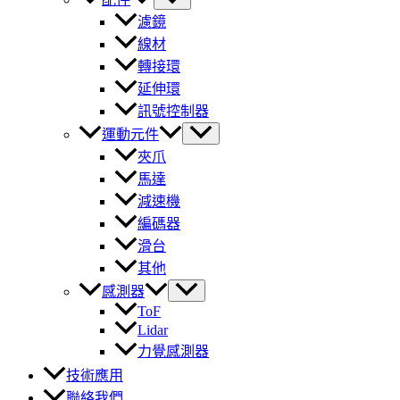
濾鏡
線材
轉接環
延伸環
訊號控制器
運動元件
夾爪
馬達
減速機
編碼器
滑台
其他
感測器
ToF
Lidar
力覺感測器
技術應用
聯絡我們