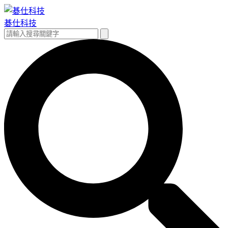
跳
至
碁仕科技
主
搜
搜
要
尋
尋
內
關
容
鍵
字: