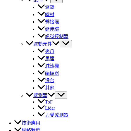
濾鏡
線材
轉接環
延伸環
訊號控制器
運動元件
夾爪
馬達
減速機
編碼器
滑台
其他
感測器
ToF
Lidar
力覺感測器
技術應用
聯絡我們