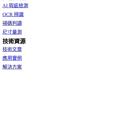
AI 瑕疵檢測
OCR 辨識
掃碼判讀
尺寸量測
技術資源
技術文章
應用實例
解決方案