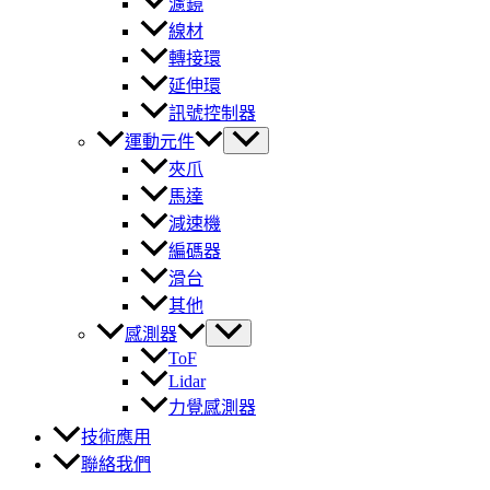
濾鏡
線材
轉接環
延伸環
訊號控制器
運動元件
夾爪
馬達
減速機
編碼器
滑台
其他
感測器
ToF
Lidar
力覺感測器
技術應用
聯絡我們