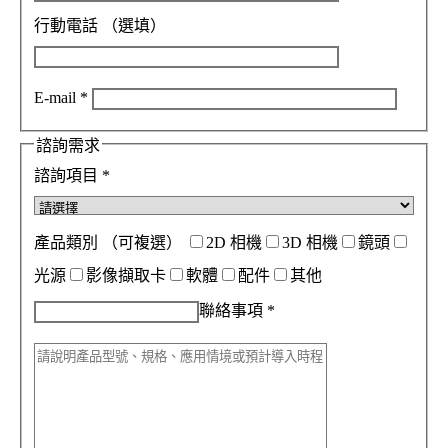
行動電話
（選填）
E-mail
*
諮詢需求
諮詢項目
*
產品類別
（可複選）
2D 相機
3D 相機
鏡頭
光源
影像擷取卡
軟體
配件
其他
聯絡事項
*