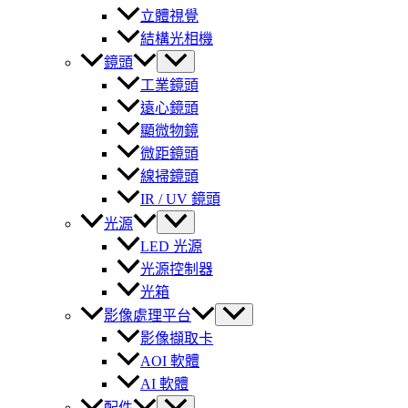
立體視覺
結構光相機
鏡頭
工業鏡頭
遠心鏡頭
顯微物鏡
微距鏡頭
線掃鏡頭
IR / UV 鏡頭
光源
LED 光源
光源控制器
光箱
影像處理平台
影像擷取卡
AOI 軟體
AI 軟體
配件