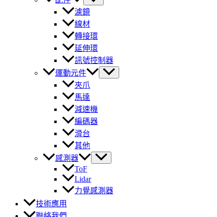
濾鏡
線材
轉接環
延伸環
訊號控制器
運動元件
夾爪
馬達
減速機
編碼器
滑台
其他
感測器
ToF
Lidar
力覺感測器
技術應用
聯絡我們