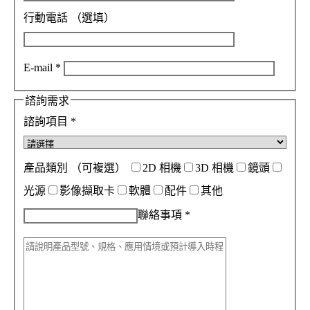
行動電話
（選填）
E-mail
*
諮詢需求
諮詢項目
*
產品類別
（可複選）
2D 相機
3D 相機
鏡頭
光源
影像擷取卡
軟體
配件
其他
聯絡事項
*