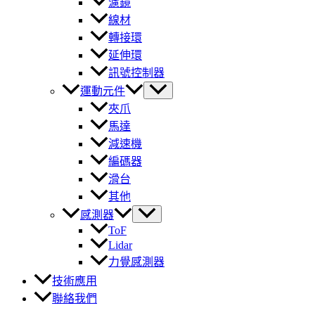
濾鏡
線材
轉接環
延伸環
訊號控制器
運動元件
夾爪
馬達
減速機
編碼器
滑台
其他
感測器
ToF
Lidar
力覺感測器
技術應用
聯絡我們