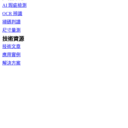
AI 瑕疵檢測
OCR 辨識
掃碼判讀
尺寸量測
技術資源
技術文章
應用實例
解決方案