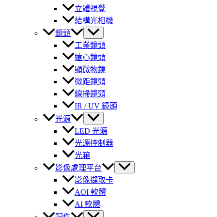
立體視覺
結構光相機
鏡頭
工業鏡頭
遠心鏡頭
顯微物鏡
微距鏡頭
線掃鏡頭
IR / UV 鏡頭
光源
LED 光源
光源控制器
光箱
影像處理平台
影像擷取卡
AOI 軟體
AI 軟體
配件