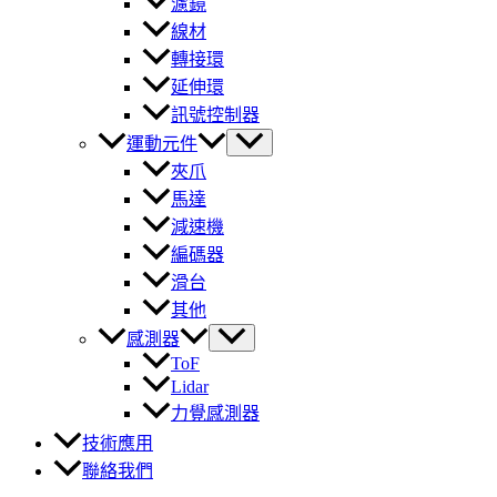
濾鏡
線材
轉接環
延伸環
訊號控制器
運動元件
夾爪
馬達
減速機
編碼器
滑台
其他
感測器
ToF
Lidar
力覺感測器
技術應用
聯絡我們