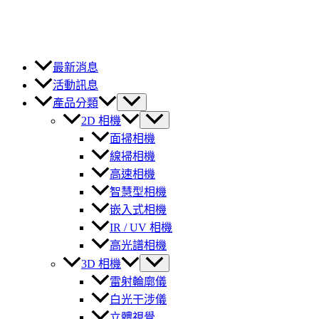
最新消息
活動訊息
產品分類
2D 相機
面掃相機
線掃相機
高速相機
智慧型相機
嵌入式相機
IR / UV 相機
高光譜相機
3D 相機
雷射輪廓儀
白光干涉儀
立體視覺