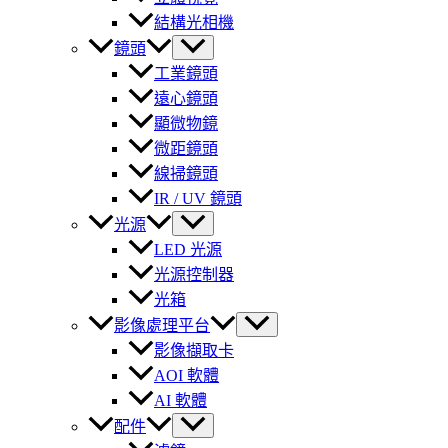
結構光相機
鏡頭
工業鏡頭
遠心鏡頭
顯微物鏡
微距鏡頭
線掃鏡頭
IR / UV 鏡頭
光源
LED 光源
光源控制器
光箱
影像處理平台
影像擷取卡
AOI 軟體
AI 軟體
配件