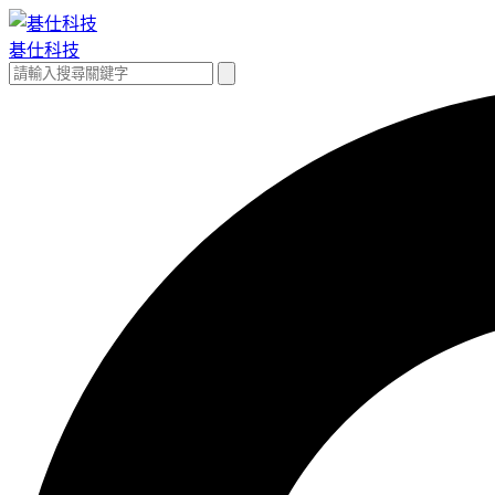
跳
至
碁仕科技
主
搜
搜
要
尋
尋
內
關
容
鍵
字: