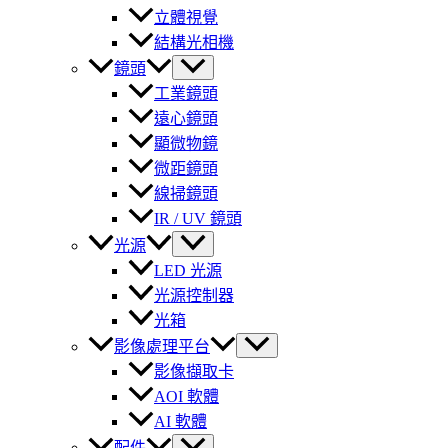
立體視覺
結構光相機
鏡頭
工業鏡頭
遠心鏡頭
顯微物鏡
微距鏡頭
線掃鏡頭
IR / UV 鏡頭
光源
LED 光源
光源控制器
光箱
影像處理平台
影像擷取卡
AOI 軟體
AI 軟體
配件