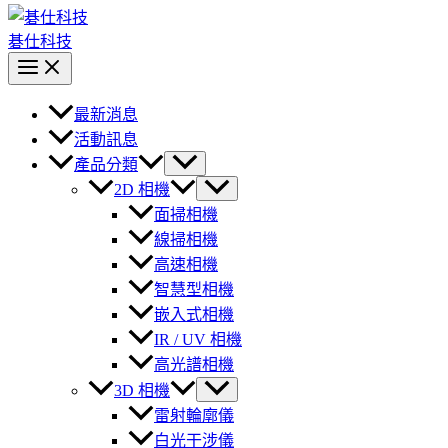
碁仕科技
最新消息
活動訊息
產品分類
2D 相機
面掃相機
線掃相機
高速相機
智慧型相機
嵌入式相機
IR / UV 相機
高光譜相機
3D 相機
雷射輪廓儀
白光干涉儀