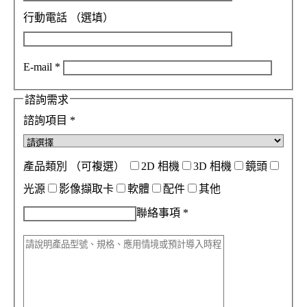
行動電話
（選填）
E-mail
*
諮詢需求
諮詢項目
*
產品類別
（可複選）
2D 相機
3D 相機
鏡頭
光源
影像擷取卡
軟體
配件
其他
聯絡事項
*