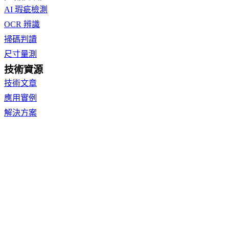
AI 瑕疵檢測
OCR 辨識
掃碼判讀
尺寸量測
技術資源
技術文章
應用實例
解決方案