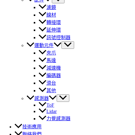
濾鏡
線材
轉接環
延伸環
訊號控制器
運動元件
夾爪
馬達
減速機
編碼器
滑台
其他
感測器
ToF
Lidar
力覺感測器
技術應用
聯絡我們