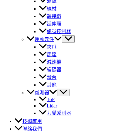
濾鏡
線材
轉接環
延伸環
訊號控制器
運動元件
夾爪
馬達
減速機
編碼器
滑台
其他
感測器
ToF
Lidar
力覺感測器
技術應用
聯絡我們