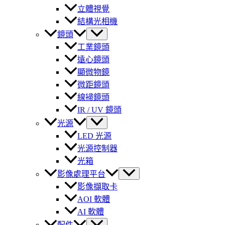
立體視覺
結構光相機
鏡頭
工業鏡頭
遠心鏡頭
顯微物鏡
微距鏡頭
線掃鏡頭
IR / UV 鏡頭
光源
LED 光源
光源控制器
光箱
影像處理平台
影像擷取卡
AOI 軟體
AI 軟體
配件