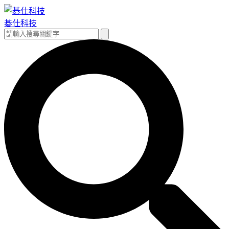
跳
至
碁仕科技
主
搜
搜
要
尋
尋
內
關
容
鍵
字: