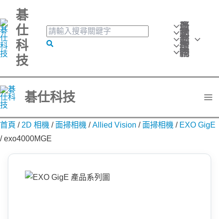
跳
碁
至
最新消息
仕
搜
活動訊息
主
產品分類
尋
科
搜
技術應用
要
關
聯絡我們
技
尋
鍵
內
字:
容
碁仕科技
首頁
/
2D 相機
/
面掃相機
/
Allied Vision
/
面掃相機
/
EXO GigE
/
exo4000MGE