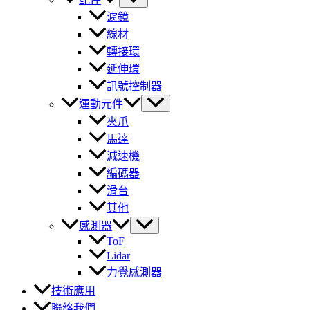
濾鏡
線材
轉接環
延伸環
訊號控制器
運動元件
夾爪
馬達
減速機
編碼器
滑台
其他
感測器
ToF
Lidar
力覺感測器
技術應用
聯絡我們