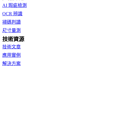
AI 瑕疵檢測
OCR 辨識
掃碼判讀
尺寸量測
技術資源
技術文章
應用實例
解決方案