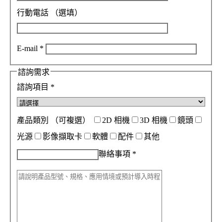
行動電話
（選填）
E-mail
*
諮詢需求
諮詢項目
*
產品類別
（可複選）
2D 相機
3D 相機
鏡頭
光源
影像擷取卡
軟體
配件
其他
聯絡事項
*