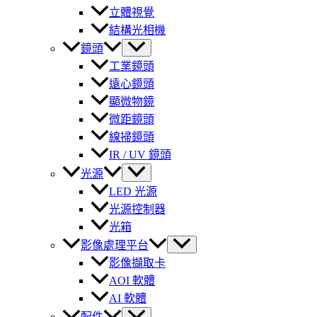
立體視覺
結構光相機
鏡頭
工業鏡頭
遠心鏡頭
顯微物鏡
微距鏡頭
線掃鏡頭
IR / UV 鏡頭
光源
LED 光源
光源控制器
光箱
影像處理平台
影像擷取卡
AOI 軟體
AI 軟體
配件