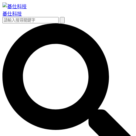
跳
至
碁仕科技
主
搜
搜
要
尋
尋
內
關
容
鍵
字: