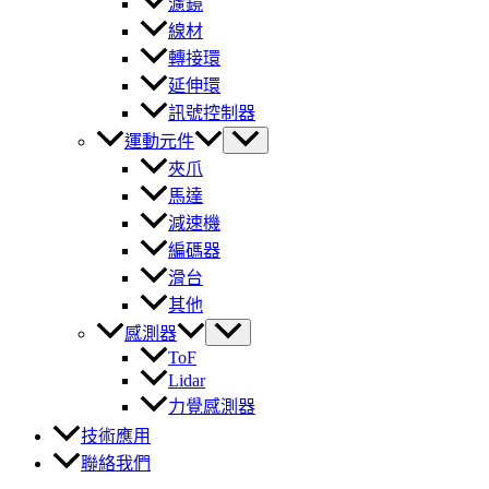
濾鏡
線材
轉接環
延伸環
訊號控制器
運動元件
夾爪
馬達
減速機
編碼器
滑台
其他
感測器
ToF
Lidar
力覺感測器
技術應用
聯絡我們