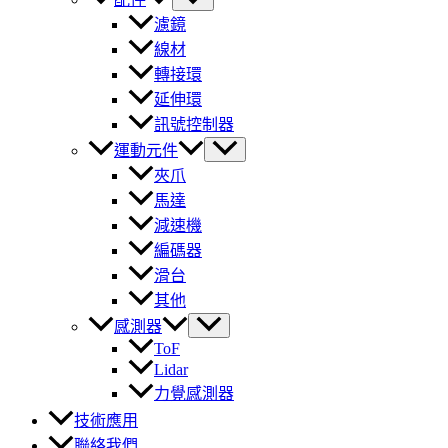
濾鏡
線材
轉接環
延伸環
訊號控制器
運動元件
夾爪
馬達
減速機
編碼器
滑台
其他
感測器
ToF
Lidar
力覺感測器
技術應用
聯絡我們