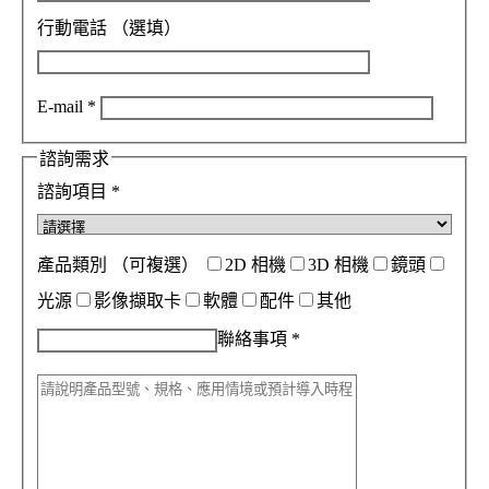
行動電話
（選填）
E-mail
*
諮詢需求
諮詢項目
*
產品類別
（可複選）
2D 相機
3D 相機
鏡頭
光源
影像擷取卡
軟體
配件
其他
聯絡事項
*