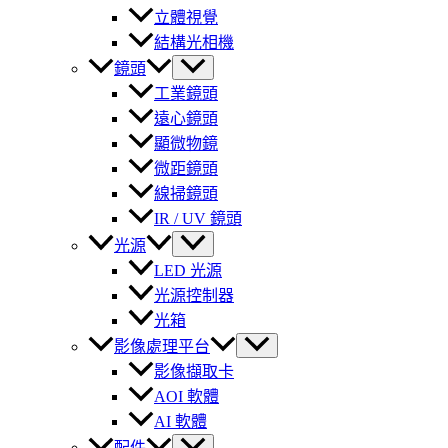
立體視覺
結構光相機
鏡頭
工業鏡頭
遠心鏡頭
顯微物鏡
微距鏡頭
線掃鏡頭
IR / UV 鏡頭
光源
LED 光源
光源控制器
光箱
影像處理平台
影像擷取卡
AOI 軟體
AI 軟體
配件