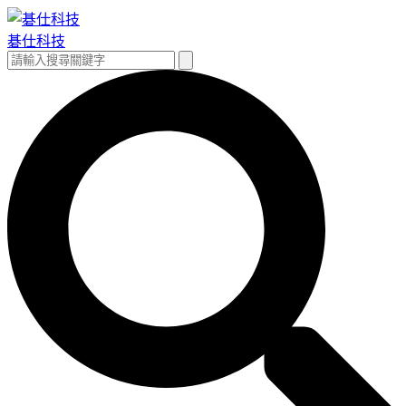
跳
至
碁仕科技
主
搜
搜
要
尋
尋
內
關
容
鍵
字: