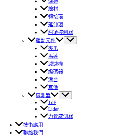
濾鏡
線材
轉接環
延伸環
訊號控制器
運動元件
夾爪
馬達
減速機
編碼器
滑台
其他
感測器
ToF
Lidar
力覺感測器
技術應用
聯絡我們