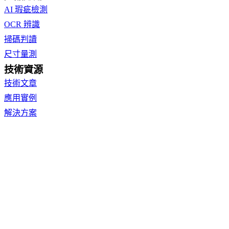
AI 瑕疵檢測
OCR 辨識
掃碼判讀
尺寸量測
技術資源
技術文章
應用實例
解決方案