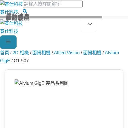
搜
跳
尋
至
搜
碁仕科技
關
最新消息
活動訊息
產品分類
技術應用
聯絡我們
主
尋
鍵
字:
要
碁仕科技
內
容
首頁
/
2D 相機
/
面掃相機
/
Allied Vision
/
面掃相機
/
Alvium
GigE
/
G1-507