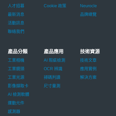
人才招募
Cookie 政策
Neurocle
最新消息
品牌總覽
活動訊息
聯絡我們
產品分類
產品應用
技術資源
工業相機
AI 瑕疵檢測
技術文章
工業鏡頭
OCR 辨識
應用實例
工業光源
掃碼判讀
解決方案
影像擷取卡
尺寸量測
AI 檢測軟體
運動元件
感測器