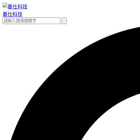
跳
至
碁仕科技
主
搜
搜
要
尋
尋
內
關
容
鍵
字: