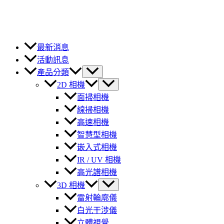
最新消息
活動訊息
產品分類
2D 相機
面掃相機
線掃相機
高速相機
智慧型相機
嵌入式相機
IR / UV 相機
高光譜相機
3D 相機
雷射輪廓儀
白光干涉儀
立體視覺