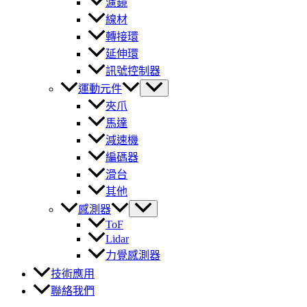
濾鏡
線材
轉接環
延伸環
訊號控制器
運動元件
夾爪
馬達
減速機
編碼器
滑台
其他
感測器
ToF
Lidar
力覺感測器
技術應用
聯絡我們