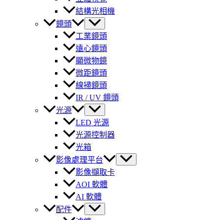
結構光相機
鏡頭
工業鏡頭
遠心鏡頭
顯微物鏡
微距鏡頭
線掃鏡頭
IR / UV 鏡頭
光源
LED 光源
光源控制器
光箱
影像處理平台
影像擷取卡
AOI 軟體
AI 軟體
配件