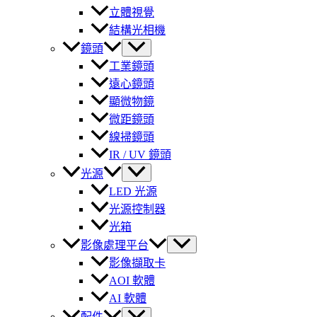
立體視覺
結構光相機
鏡頭
工業鏡頭
遠心鏡頭
顯微物鏡
微距鏡頭
線掃鏡頭
IR / UV 鏡頭
光源
LED 光源
光源控制器
光箱
影像處理平台
影像擷取卡
AOI 軟體
AI 軟體
配件