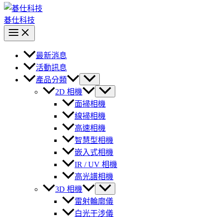
碁仕科技
最新消息
活動訊息
產品分類
2D 相機
面掃相機
線掃相機
高速相機
智慧型相機
嵌入式相機
IR / UV 相機
高光譜相機
3D 相機
雷射輪廓儀
白光干涉儀