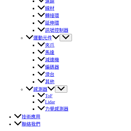
濾鏡
線材
轉接環
延伸環
訊號控制器
運動元件
夾爪
馬達
減速機
編碼器
滑台
其他
感測器
ToF
Lidar
力覺感測器
技術應用
聯絡我們