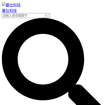
跳
至
碁仕科技
主
搜
搜
要
尋
尋
內
關
容
鍵
字: