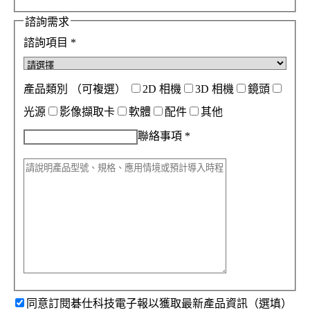
諮詢需求
諮詢項目
*
產品類別
（可複選）
2D 相機
3D 相機
鏡頭
光源
影像擷取卡
軟體
配件
其他
聯絡事項
*
同意訂閱碁仕科技電子報以獲取最新產品資訊（選填）