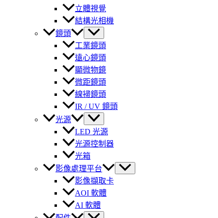
立體視覺
結構光相機
鏡頭
工業鏡頭
遠心鏡頭
顯微物鏡
微距鏡頭
線掃鏡頭
IR / UV 鏡頭
光源
LED 光源
光源控制器
光箱
影像處理平台
影像擷取卡
AOI 軟體
AI 軟體
配件