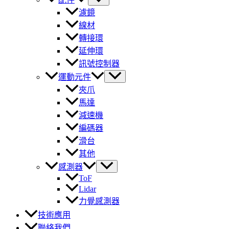
濾鏡
線材
轉接環
延伸環
訊號控制器
運動元件
夾爪
馬達
減速機
編碼器
滑台
其他
感測器
ToF
Lidar
力覺感測器
技術應用
聯絡我們