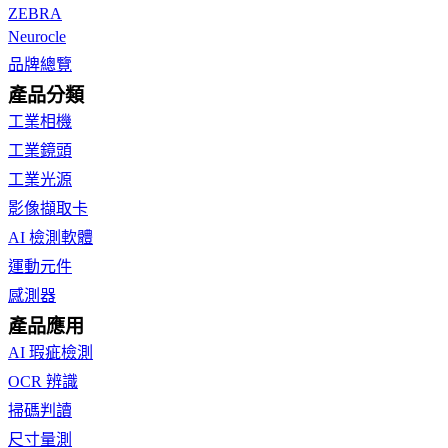
ZEBRA
Neurocle
品牌總覽
產品分類
工業相機
工業鏡頭
工業光源
影像擷取卡
AI 檢測軟體
運動元件
感測器
產品應用
AI 瑕疵檢測
OCR 辨識
掃碼判讀
尺寸量測