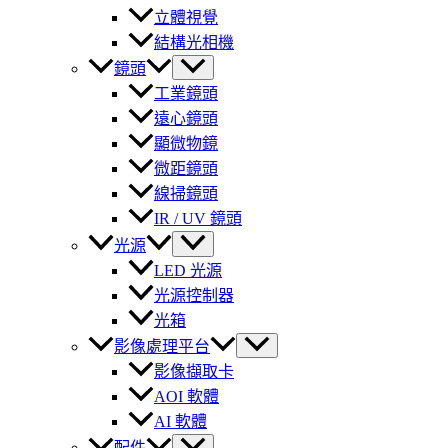
立體視覺
結構光相機
鏡頭
工業鏡頭
遠心鏡頭
顯微物鏡
微距鏡頭
線掃鏡頭
IR / UV 鏡頭
光源
LED 光源
光源控制器
光箱
影像處理平台
影像擷取卡
AOI 軟體
AI 軟體
配件