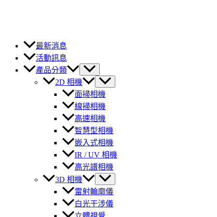
最新消息
活動訊息
產品分類
2D 相機
面掃相機
線掃相機
高速相機
智慧型相機
嵌入式相機
IR / UV 相機
高光譜相機
3D 相機
雷射輪廓儀
白光干涉儀
立體視覺