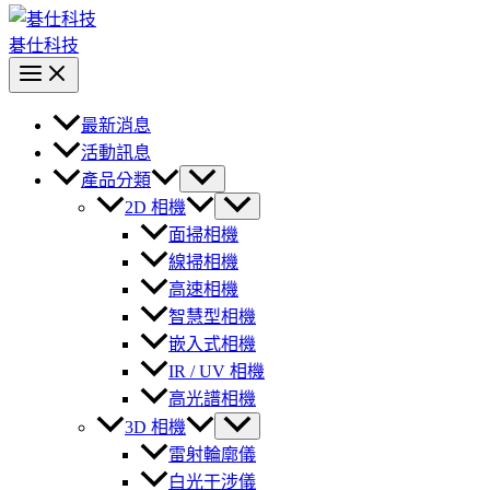
碁仕科技
最新消息
活動訊息
產品分類
2D 相機
面掃相機
線掃相機
高速相機
智慧型相機
嵌入式相機
IR / UV 相機
高光譜相機
3D 相機
雷射輪廓儀
白光干涉儀