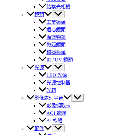
結構光相機
鏡頭
工業鏡頭
遠心鏡頭
顯微物鏡
微距鏡頭
線掃鏡頭
IR / UV 鏡頭
光源
LED 光源
光源控制器
光箱
影像處理平台
影像擷取卡
AOI 軟體
AI 軟體
配件