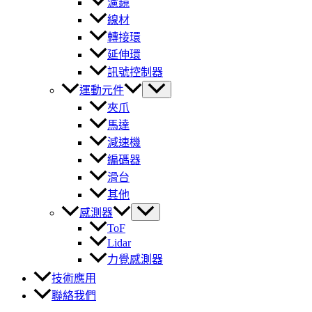
濾鏡
線材
轉接環
延伸環
訊號控制器
運動元件
夾爪
馬達
減速機
編碼器
滑台
其他
感測器
ToF
Lidar
力覺感測器
技術應用
聯絡我們