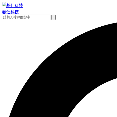
跳
至
碁仕科技
主
搜
搜
要
尋
尋
內
關
容
鍵
字: