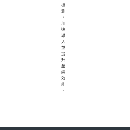
檢
測
，
加
速
導
入
並
提
升
產
線
效
能
。