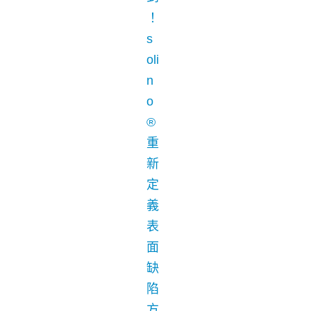
！
s
oli
n
o
®
重
新
定
義
表
面
缺
陷
方