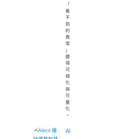
「
看
不
到
的
異
常
」
變
得
可
視
化
與
可
量
化
。
Al