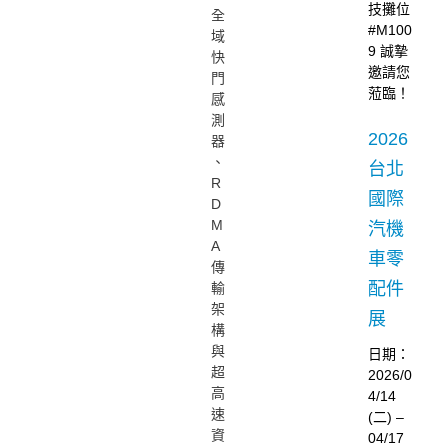
技攤位
全
#M100
域
9 誠摯
快
邀請您
門
蒞臨！
感
測
2026
器
、
台北
R
國際
D
M
汽機
A
車零
傳
配件
輸
架
展
構
與
日期：
超
2026/0
高
4/14
速
(二) –
資
04/17