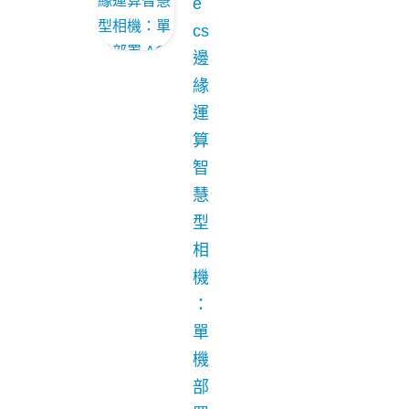
e
cs
邊
緣
運
算
智
慧
型
相
機
：
單
機
部