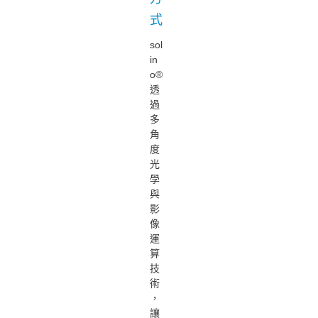
式
sol
in
o®
透
過
多
角
度
光
學
與
影
像
運
算
技
術
，
讓