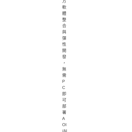
方
軟
體
整
合
與
彈
性
開
發
，
無
需
P
C
即
可
部
署
A
OI
/AI