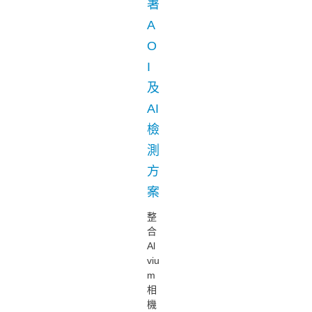
署
A
O
I
及
AI
檢
測
方
案
整
合
Al
viu
m
相
機