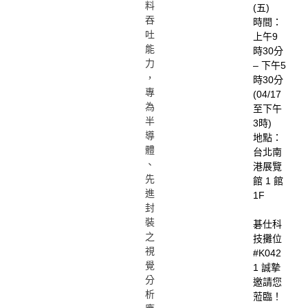
料
(五)
吞
時間：
吐
上午9
能
時30分
力
– 下午5
，
時30分
專
(04/17
為
至下午
半
3時)
導
地點：
體
台北南
、
港展覽
先
館 1 館
進
1F
封
裝
碁仕科
之
技攤位
視
#K042
覺
1 誠摯
分
邀請您
析
蒞臨！