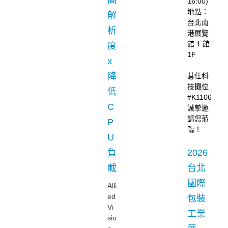
高
16:00)
地點：
解
台北南
析
港展覽
館 1 館
度
1F
x
降
碁仕科
技攤位
低
#K1106
C
誠摯邀
請您蒞
P
臨！
U
負
2026
載
台北
國際
Alli
ed
包裝
Vi
工業
sio