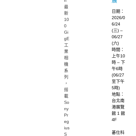
展
n
最
日期：
新
2026/0
10
6/24
0
(三) –
Gi
06/27
gE
(六)
工
時間：
業
上午10
相
時 – 下
機
午6時
系
(06/27
列
至下午
，
5時)
搭
地點：
載
台北南
So
港展覽
ny
館 1 館
Pr
4F
eg
ius
碁仕科
S