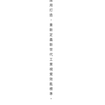
應
用
打
造
，
重
新
定
義
新
世
代
工
業
視
覺
效
能
標
準
。