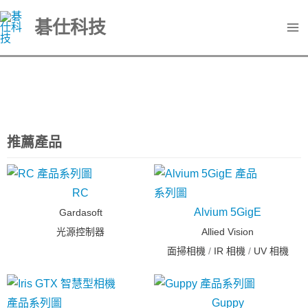
跳
碁仕科技
至
主
要
內
容
推薦產品
RC
Alvium 5GigE
Gardasoft
光源控制器
Allied Vision
面掃相機
/
IR 相機
/
UV 相機
Guppy