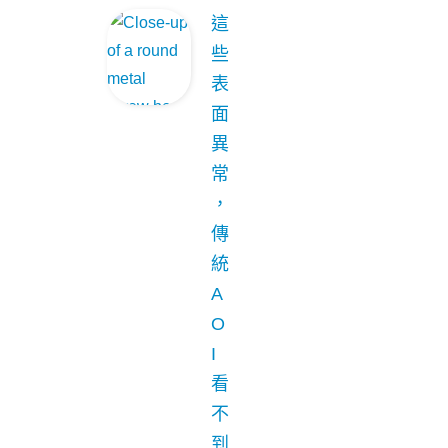
這
些
表
面
異
常
，
傳
統
A
O
I
看
不
到