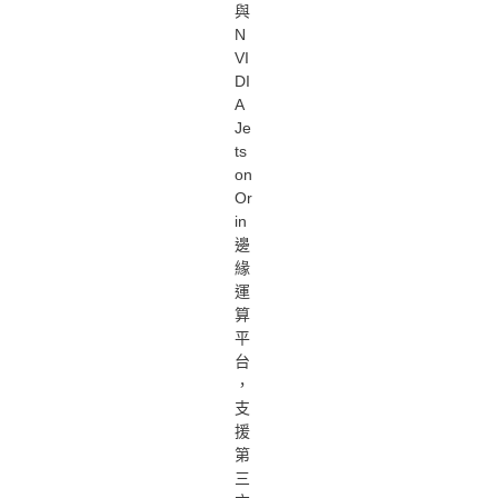
與
N
VI
DI
A
Je
ts
on
Or
in
邊
緣
運
算
平
台
，
支
援
第
三