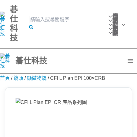
跳
碁
至
最新消息
仕
搜
活動訊息
主
產品分類
尋
科
搜
技術應用
要
關
聯絡我們
技
尋
鍵
內
字:
容
碁仕科技
首頁
/
鏡頭
/
顯微物鏡
/
CFI L Plan EPI 100×CRB