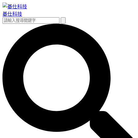
跳
至
碁仕科技
主
搜
搜
要
尋
尋
內
關
容
鍵
字: