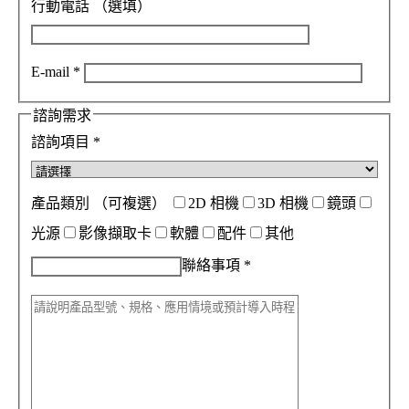
行動電話
（選填）
E-mail
*
諮詢需求
諮詢項目
*
產品類別
（可複選）
2D 相機
3D 相機
鏡頭
光源
影像擷取卡
軟體
配件
其他
聯絡事項
*