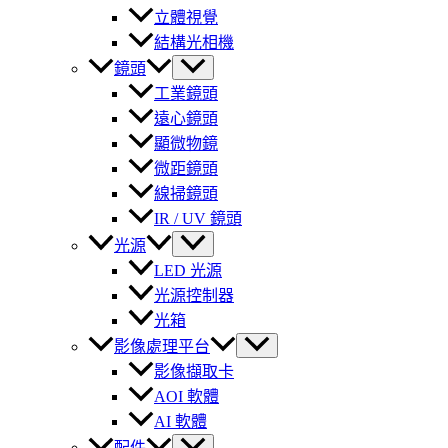
立體視覺
結構光相機
鏡頭
工業鏡頭
遠心鏡頭
顯微物鏡
微距鏡頭
線掃鏡頭
IR / UV 鏡頭
光源
LED 光源
光源控制器
光箱
影像處理平台
影像擷取卡
AOI 軟體
AI 軟體
配件