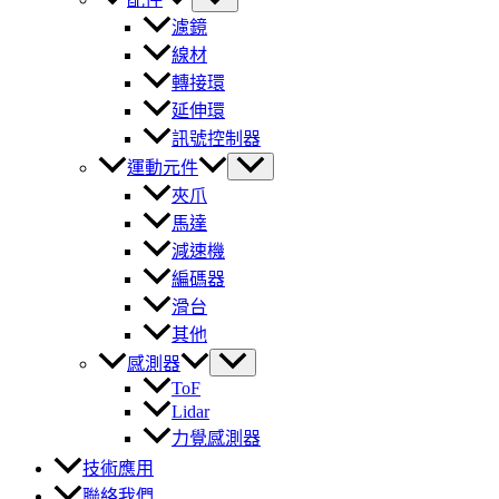
濾鏡
線材
轉接環
延伸環
訊號控制器
運動元件
夾爪
馬達
減速機
編碼器
滑台
其他
感測器
ToF
Lidar
力覺感測器
技術應用
聯絡我們