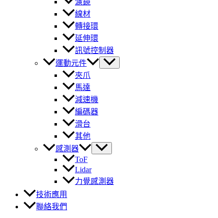
濾鏡
線材
轉接環
延伸環
訊號控制器
運動元件
夾爪
馬達
減速機
編碼器
滑台
其他
感測器
ToF
Lidar
力覺感測器
技術應用
聯絡我們