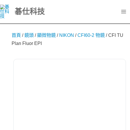
跳
碁仕科技
至
主
要
首頁
/
鏡頭
/
顯微物鏡
/
NIKON
/
CFI60-2 物鏡
/
CFI TU
內
Plan Fluor EPI
容