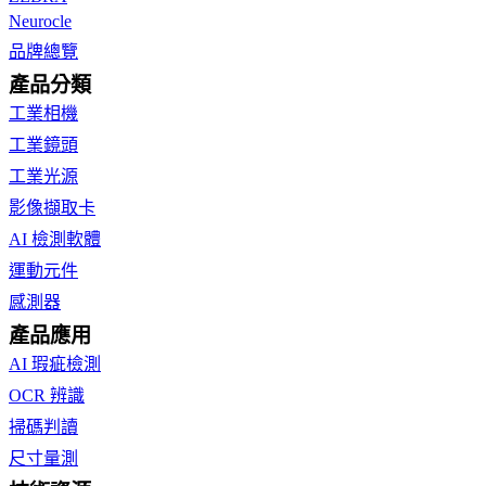
Neurocle
品牌總覽
產品分類
工業相機
工業鏡頭
工業光源
影像擷取卡
AI 檢測軟體
運動元件
感測器
產品應用
AI 瑕疵檢測
OCR 辨識
掃碼判讀
尺寸量測