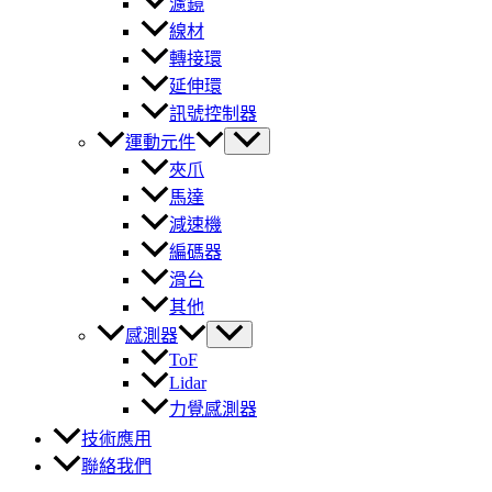
濾鏡
線材
轉接環
延伸環
訊號控制器
運動元件
夾爪
馬達
減速機
編碼器
滑台
其他
感測器
ToF
Lidar
力覺感測器
技術應用
聯絡我們