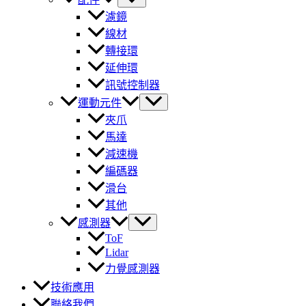
濾鏡
線材
轉接環
延伸環
訊號控制器
運動元件
夾爪
馬達
減速機
編碼器
滑台
其他
感測器
ToF
Lidar
力覺感測器
技術應用
聯絡我們