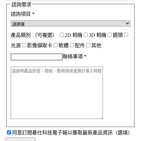
諮詢需求
諮詢項目
*
產品類別
（可複選）
2D 相機
3D 相機
鏡頭
光源
影像擷取卡
軟體
配件
其他
聯絡事項
*
同意訂閱碁仕科技電子報以獲取最新產品資訊（選填）