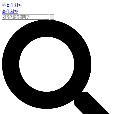
跳
至
碁仕科技
主
搜
搜
要
尋
尋
內
關
容
鍵
字: