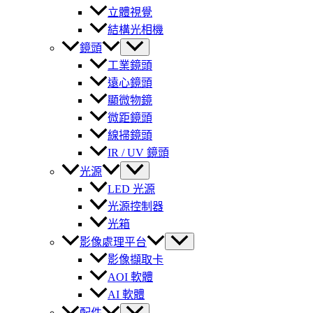
立體視覺
結構光相機
鏡頭
工業鏡頭
遠心鏡頭
顯微物鏡
微距鏡頭
線掃鏡頭
IR / UV 鏡頭
光源
LED 光源
光源控制器
光箱
影像處理平台
影像擷取卡
AOI 軟體
AI 軟體
配件