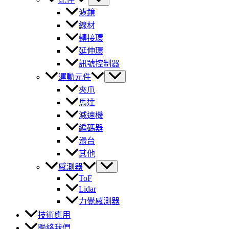
濾鏡
線材
轉接環
延伸環
訊號控制器
運動元件
夾爪
馬達
減速機
編碼器
滑台
其他
感測器
ToF
Lidar
力覺感測器
技術應用
聯絡我們