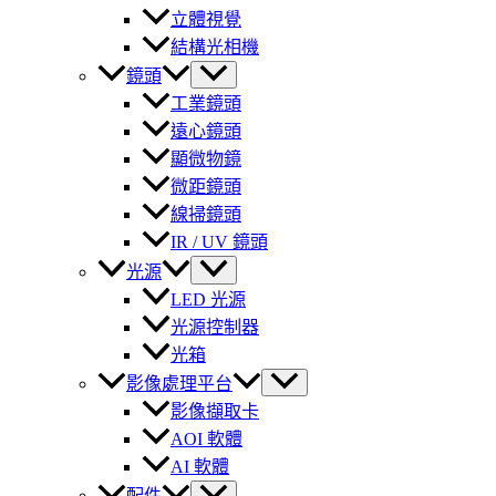
立體視覺
結構光相機
鏡頭
工業鏡頭
遠心鏡頭
顯微物鏡
微距鏡頭
線掃鏡頭
IR / UV 鏡頭
光源
LED 光源
光源控制器
光箱
影像處理平台
影像擷取卡
AOI 軟體
AI 軟體
配件