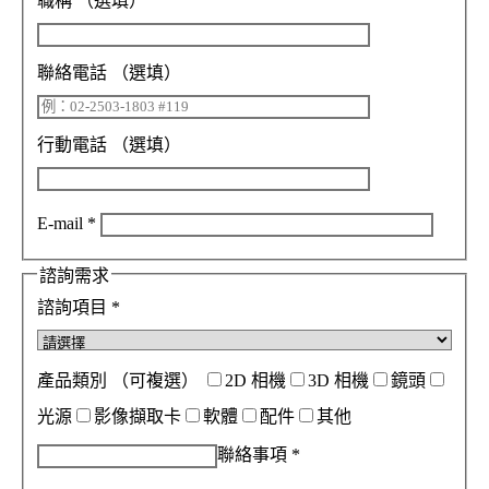
職稱
（選填）
聯絡電話
（選填）
行動電話
（選填）
E-mail
*
諮詢需求
諮詢項目
*
產品類別
（可複選）
2D 相機
3D 相機
鏡頭
光源
影像擷取卡
軟體
配件
其他
聯絡事項
*