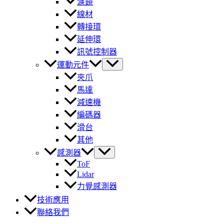
濾鏡
線材
轉接環
延伸環
訊號控制器
運動元件
夾爪
馬達
減速機
編碼器
滑台
其他
感測器
ToF
Lidar
力覺感測器
技術應用
聯絡我們