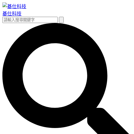
跳
至
碁仕科技
主
搜
搜
要
尋
尋
內
關
容
鍵
字: