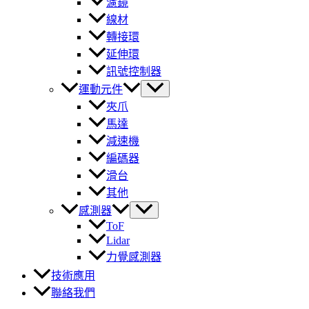
濾鏡
線材
轉接環
延伸環
訊號控制器
運動元件
夾爪
馬達
減速機
編碼器
滑台
其他
感測器
ToF
Lidar
力覺感測器
技術應用
聯絡我們