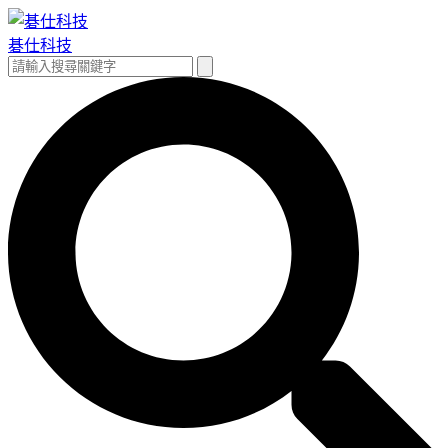
跳
至
碁仕科技
主
搜
搜
要
尋
尋
內
關
容
鍵
字: