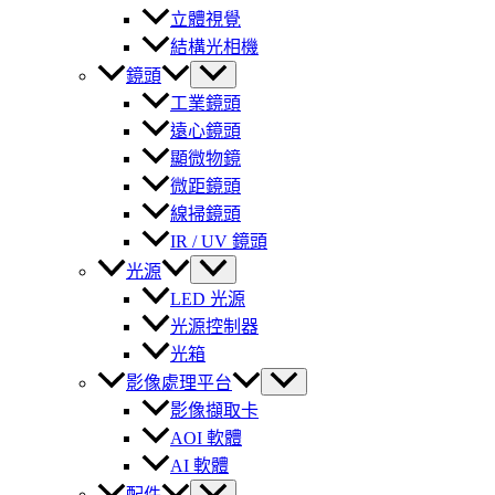
立體視覺
結構光相機
鏡頭
工業鏡頭
遠心鏡頭
顯微物鏡
微距鏡頭
線掃鏡頭
IR / UV 鏡頭
光源
LED 光源
光源控制器
光箱
影像處理平台
影像擷取卡
AOI 軟體
AI 軟體
配件