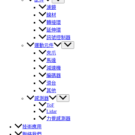
濾鏡
線材
轉接環
延伸環
訊號控制器
運動元件
夾爪
馬達
減速機
編碼器
滑台
其他
感測器
ToF
Lidar
力覺感測器
技術應用
聯絡我們