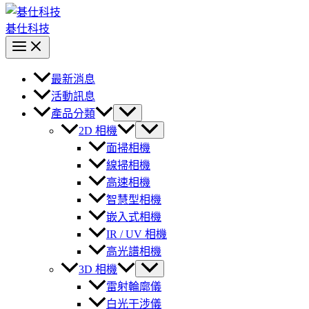
碁仕科技
最新消息
活動訊息
產品分類
2D 相機
面掃相機
線掃相機
高速相機
智慧型相機
嵌入式相機
IR / UV 相機
高光譜相機
3D 相機
雷射輪廓儀
白光干涉儀