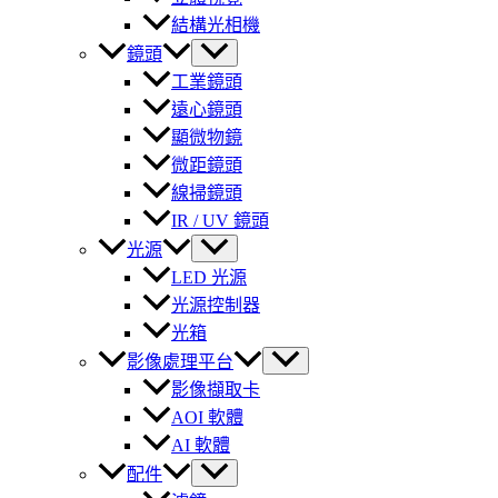
結構光相機
鏡頭
工業鏡頭
遠心鏡頭
顯微物鏡
微距鏡頭
線掃鏡頭
IR / UV 鏡頭
光源
LED 光源
光源控制器
光箱
影像處理平台
影像擷取卡
AOI 軟體
AI 軟體
配件