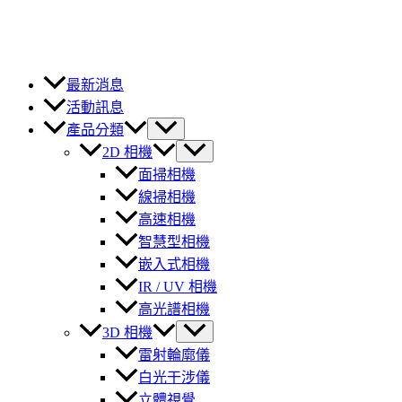
最新消息
活動訊息
產品分類
2D 相機
面掃相機
線掃相機
高速相機
智慧型相機
嵌入式相機
IR / UV 相機
高光譜相機
3D 相機
雷射輪廓儀
白光干涉儀
立體視覺