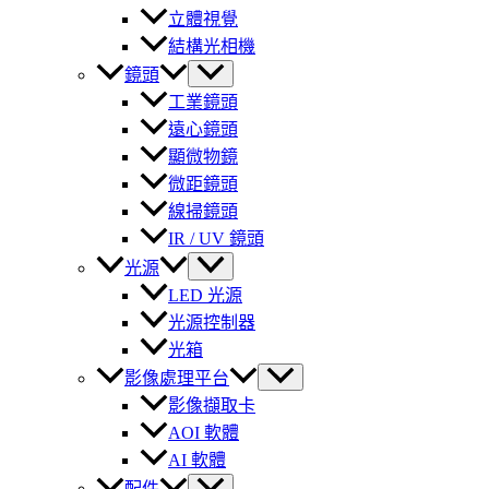
立體視覺
結構光相機
鏡頭
工業鏡頭
遠心鏡頭
顯微物鏡
微距鏡頭
線掃鏡頭
IR / UV 鏡頭
光源
LED 光源
光源控制器
光箱
影像處理平台
影像擷取卡
AOI 軟體
AI 軟體
配件