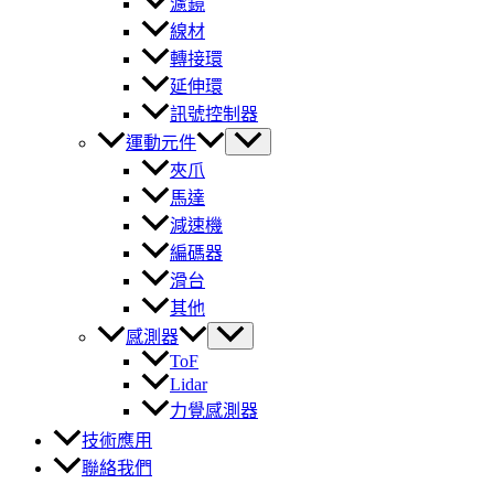
濾鏡
線材
轉接環
延伸環
訊號控制器
運動元件
夾爪
馬達
減速機
編碼器
滑台
其他
感測器
ToF
Lidar
力覺感測器
技術應用
聯絡我們