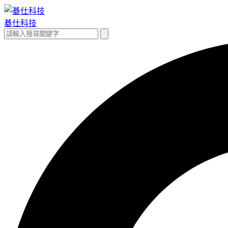
跳
至
碁仕科技
主
搜
搜
要
尋
尋
內
關
容
鍵
字: