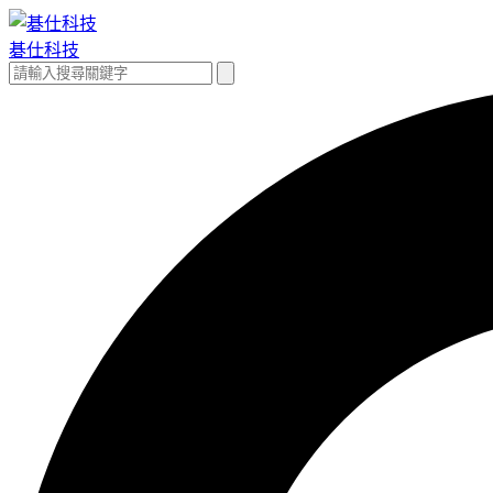
跳
至
碁仕科技
主
搜
搜
要
尋
尋
內
關
容
鍵
字: