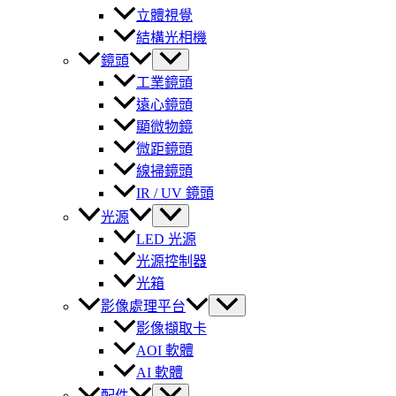
立體視覺
結構光相機
鏡頭
工業鏡頭
遠心鏡頭
顯微物鏡
微距鏡頭
線掃鏡頭
IR / UV 鏡頭
光源
LED 光源
光源控制器
光箱
影像處理平台
影像擷取卡
AOI 軟體
AI 軟體
配件