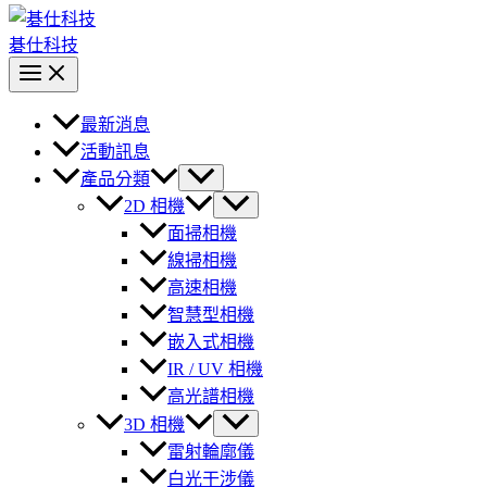
碁仕科技
最新消息
活動訊息
產品分類
2D 相機
面掃相機
線掃相機
高速相機
智慧型相機
嵌入式相機
IR / UV 相機
高光譜相機
3D 相機
雷射輪廓儀
白光干涉儀