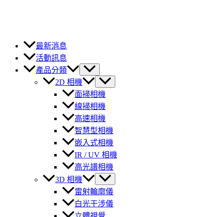
最新消息
活動訊息
產品分類
2D 相機
面掃相機
線掃相機
高速相機
智慧型相機
嵌入式相機
IR / UV 相機
高光譜相機
3D 相機
雷射輪廓儀
白光干涉儀
立體視覺