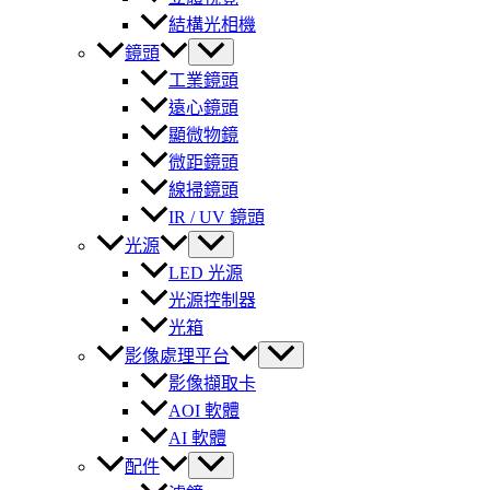
結構光相機
鏡頭
工業鏡頭
遠心鏡頭
顯微物鏡
微距鏡頭
線掃鏡頭
IR / UV 鏡頭
光源
LED 光源
光源控制器
光箱
影像處理平台
影像擷取卡
AOI 軟體
AI 軟體
配件