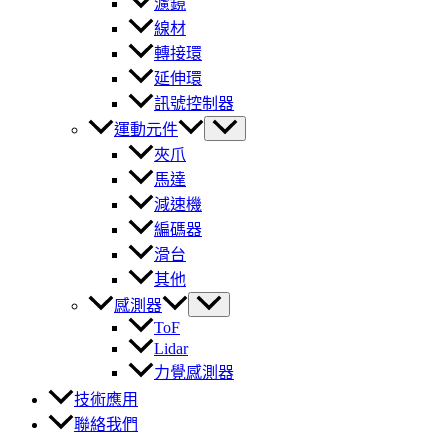
濾鏡
線材
轉接環
延伸環
訊號控制器
運動元件
夾爪
馬達
減速機
編碼器
滑台
其他
感測器
ToF
Lidar
力覺感測器
技術應用
聯絡我們