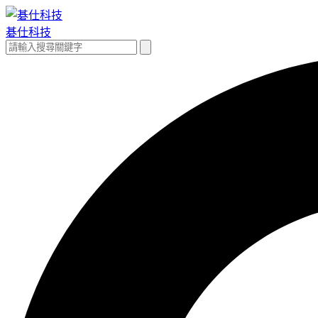
跳
至
碁仕科技
主
搜
搜
要
尋
尋
內
關
容
鍵
字: