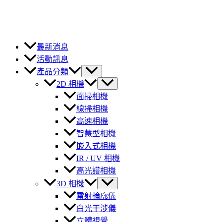
最新消息
活動訊息
產品分類
2D 相機
面掃相機
線掃相機
高速相機
智慧型相機
嵌入式相機
IR / UV 相機
高光譜相機
3D 相機
雷射輪廓儀
白光干涉儀
立體視覺