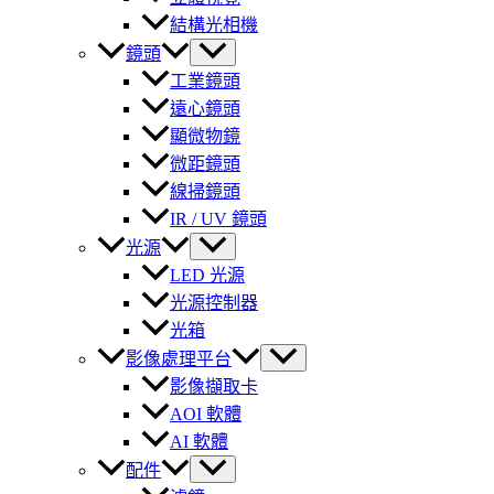
結構光相機
鏡頭
工業鏡頭
遠心鏡頭
顯微物鏡
微距鏡頭
線掃鏡頭
IR / UV 鏡頭
光源
LED 光源
光源控制器
光箱
影像處理平台
影像擷取卡
AOI 軟體
AI 軟體
配件