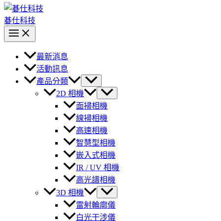
碁仕科技
最新消息
活動訊息
產品分類
2D 相機
面掃相機
線掃相機
高速相機
智慧型相機
嵌入式相機
IR / UV 相機
高光譜相機
3D 相機
雷射輪廓儀
白光干涉儀