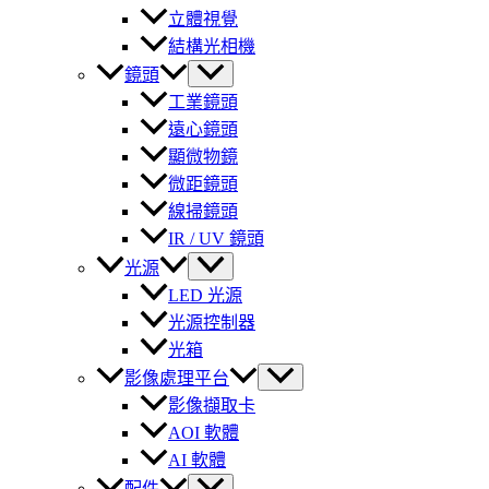
立體視覺
結構光相機
鏡頭
工業鏡頭
遠心鏡頭
顯微物鏡
微距鏡頭
線掃鏡頭
IR / UV 鏡頭
光源
LED 光源
光源控制器
光箱
影像處理平台
影像擷取卡
AOI 軟體
AI 軟體
配件