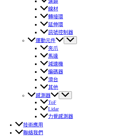
濾鏡
線材
轉接環
延伸環
訊號控制器
運動元件
夾爪
馬達
減速機
編碼器
滑台
其他
感測器
ToF
Lidar
力覺感測器
技術應用
聯絡我們