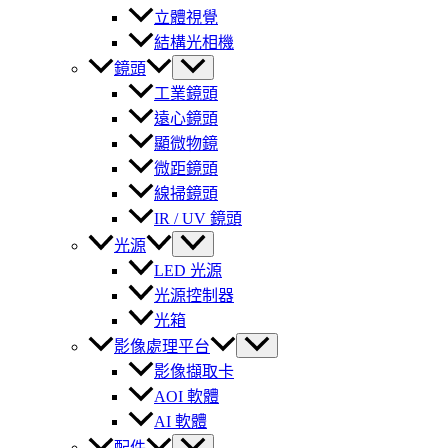
立體視覺
結構光相機
鏡頭
工業鏡頭
遠心鏡頭
顯微物鏡
微距鏡頭
線掃鏡頭
IR / UV 鏡頭
光源
LED 光源
光源控制器
光箱
影像處理平台
影像擷取卡
AOI 軟體
AI 軟體
配件