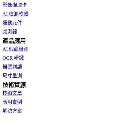
影像擷取卡
AI 檢測軟體
運動元件
感測器
產品應用
AI 瑕疵檢測
OCR 辨識
掃碼判讀
尺寸量測
技術資源
技術文章
應用實例
解決方案