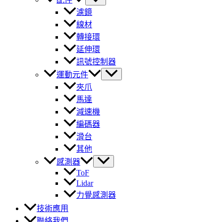
濾鏡
線材
轉接環
延伸環
訊號控制器
運動元件
夾爪
馬達
減速機
編碼器
滑台
其他
感測器
ToF
Lidar
力覺感測器
技術應用
聯絡我們