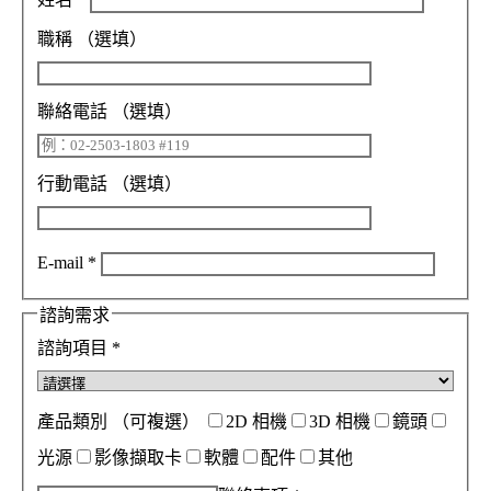
職稱
（選填）
聯絡電話
（選填）
行動電話
（選填）
E-mail
*
諮詢需求
諮詢項目
*
產品類別
（可複選）
2D 相機
3D 相機
鏡頭
光源
影像擷取卡
軟體
配件
其他