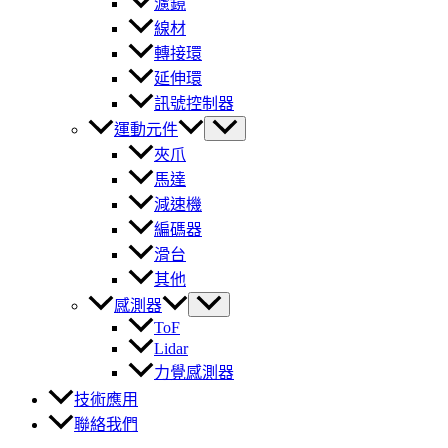
濾鏡
線材
轉接環
延伸環
訊號控制器
運動元件
夾爪
馬達
減速機
編碼器
滑台
其他
感測器
ToF
Lidar
力覺感測器
技術應用
聯絡我們