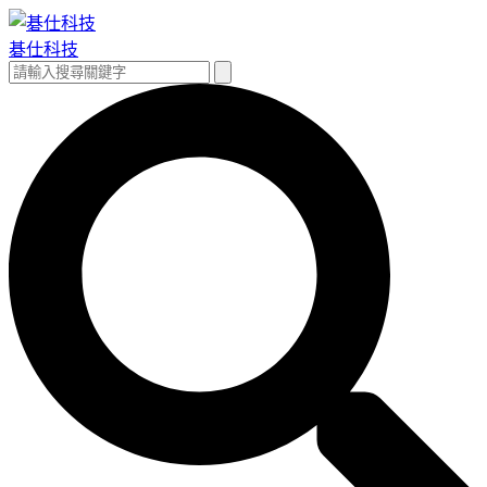
跳
至
碁仕科技
主
搜
搜
要
尋
尋
內
關
容
鍵
字: