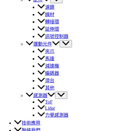
濾鏡
線材
轉接環
延伸環
訊號控制器
運動元件
夾爪
馬達
減速機
編碼器
滑台
其他
感測器
ToF
Lidar
力覺感測器
技術應用
聯絡我們