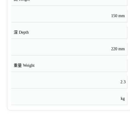
150 mm
深 Depth
220 mm
重量 Weight
2.3
kg