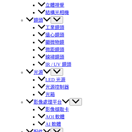
立體視覺
結構光相機
鏡頭
工業鏡頭
遠心鏡頭
顯微物鏡
微距鏡頭
線掃鏡頭
IR / UV 鏡頭
光源
LED 光源
光源控制器
光箱
影像處理平台
影像擷取卡
AOI 軟體
AI 軟體
配件