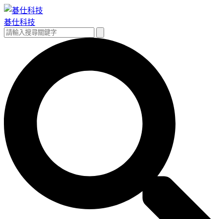
跳
至
碁仕科技
主
搜
搜
要
尋
尋
內
關
容
鍵
字: