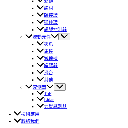
濾鏡
線材
轉接環
延伸環
訊號控制器
運動元件
夾爪
馬達
減速機
編碼器
滑台
其他
感測器
ToF
Lidar
力覺感測器
技術應用
聯絡我們