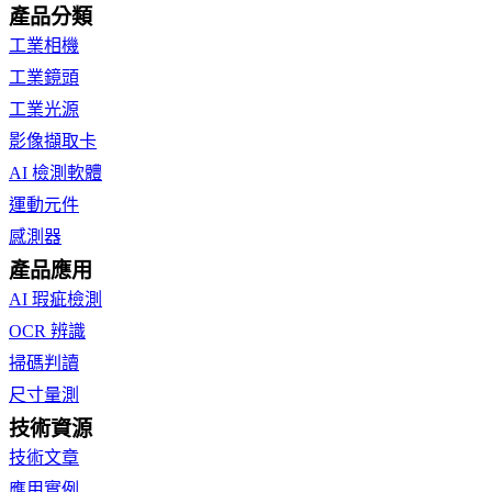
產品分類
工業相機
工業鏡頭
工業光源
影像擷取卡
AI 檢測軟體
運動元件
感測器
產品應用
AI 瑕疵檢測
OCR 辨識
掃碼判讀
尺寸量測
技術資源
技術文章
應用實例