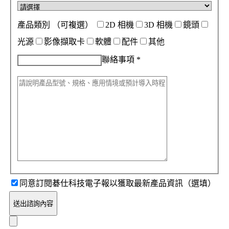
產品類別
（可複選）
2D 相機
3D 相機
鏡頭
光源
影像擷取卡
軟體
配件
其他
聯絡事項
*
同意訂閱碁仕科技電子報以獲取最新產品資訊（選填）
送出諮詢內容