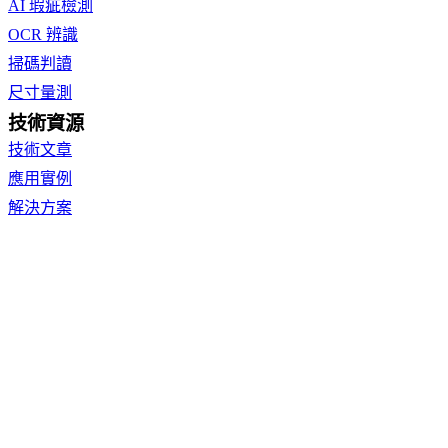
AI 瑕疵檢測
OCR 辨識
掃碼判讀
尺寸量測
技術資源
技術文章
應用實例
解決方案