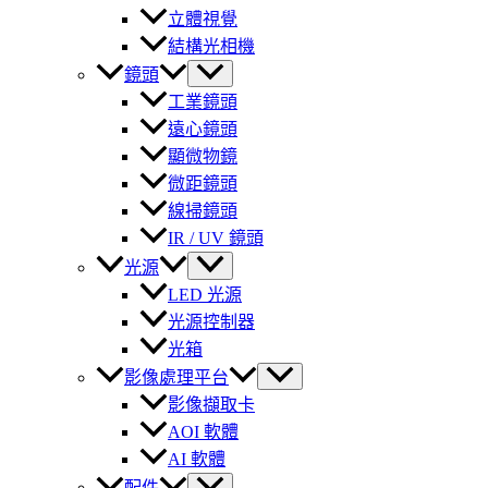
立體視覺
結構光相機
鏡頭
工業鏡頭
遠心鏡頭
顯微物鏡
微距鏡頭
線掃鏡頭
IR / UV 鏡頭
光源
LED 光源
光源控制器
光箱
影像處理平台
影像擷取卡
AOI 軟體
AI 軟體
配件