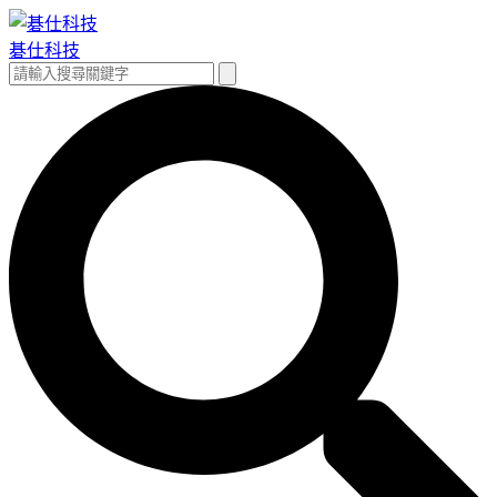
跳
至
碁仕科技
主
搜
搜
要
尋
尋
內
關
容
鍵
字: