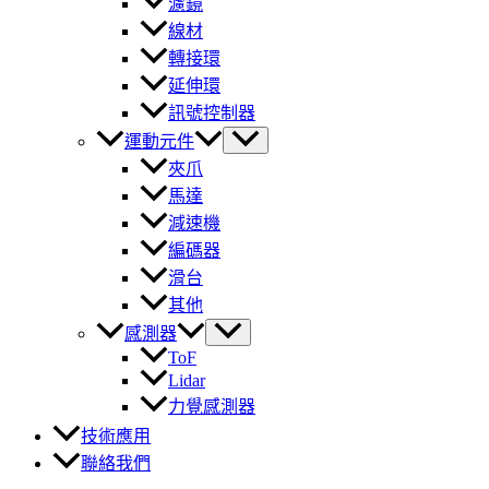
濾鏡
線材
轉接環
延伸環
訊號控制器
運動元件
夾爪
馬達
減速機
編碼器
滑台
其他
感測器
ToF
Lidar
力覺感測器
技術應用
聯絡我們