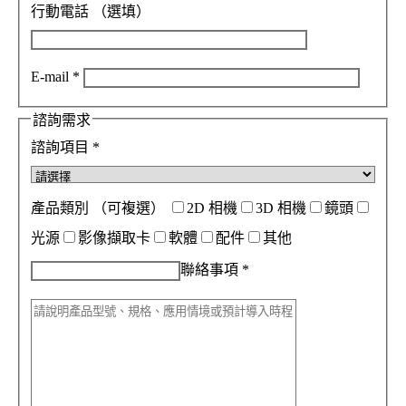
行動電話
（選填）
E-mail
*
諮詢需求
諮詢項目
*
產品類別
（可複選）
2D 相機
3D 相機
鏡頭
光源
影像擷取卡
軟體
配件
其他
聯絡事項
*