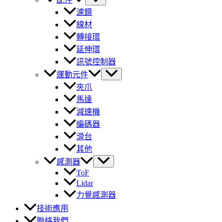
濾鏡
線材
轉接環
延伸環
訊號控制器
運動元件
夾爪
馬達
減速機
編碼器
滑台
其他
感測器
ToF
Lidar
力覺感測器
技術應用
聯絡我們