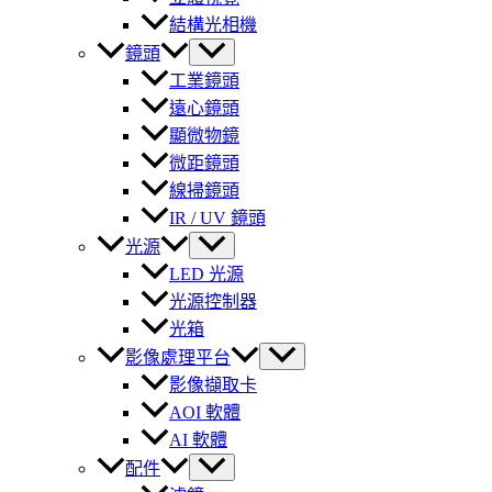
結構光相機
鏡頭
工業鏡頭
遠心鏡頭
顯微物鏡
微距鏡頭
線掃鏡頭
IR / UV 鏡頭
光源
LED 光源
光源控制器
光箱
影像處理平台
影像擷取卡
AOI 軟體
AI 軟體
配件