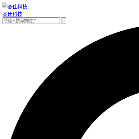
跳
至
碁仕科技
主
搜
搜
要
尋
尋
內
關
容
鍵
字: