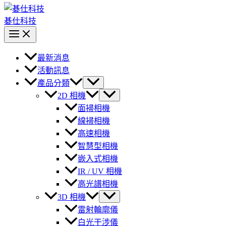
碁仕科技
最新消息
活動訊息
產品分類
2D 相機
面掃相機
線掃相機
高速相機
智慧型相機
嵌入式相機
IR / UV 相機
高光譜相機
3D 相機
雷射輪廓儀
白光干涉儀