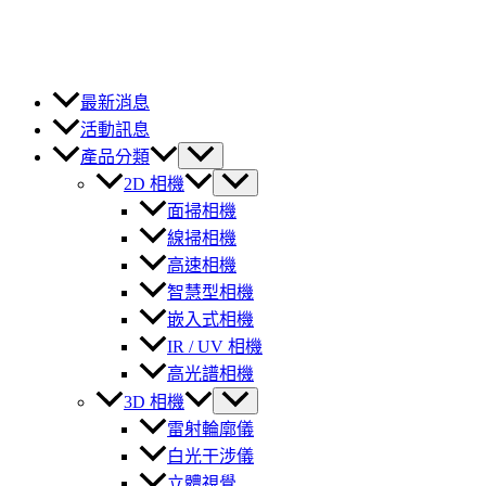
最新消息
活動訊息
產品分類
2D 相機
面掃相機
線掃相機
高速相機
智慧型相機
嵌入式相機
IR / UV 相機
高光譜相機
3D 相機
雷射輪廓儀
白光干涉儀
立體視覺