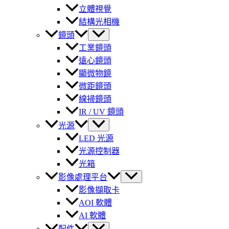
立體視覺
結構光相機
鏡頭
工業鏡頭
遠心鏡頭
顯微物鏡
微距鏡頭
線掃鏡頭
IR / UV 鏡頭
光源
LED 光源
光源控制器
光箱
影像處理平台
影像擷取卡
AOI 軟體
AI 軟體
配件