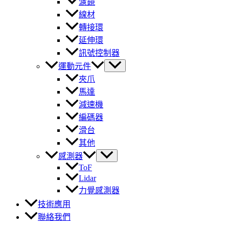
濾鏡
線材
轉接環
延伸環
訊號控制器
運動元件
夾爪
馬達
減速機
編碼器
滑台
其他
感測器
ToF
Lidar
力覺感測器
技術應用
聯絡我們