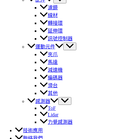
濾鏡
線材
轉接環
延伸環
訊號控制器
運動元件
夾爪
馬達
減速機
編碼器
滑台
其他
感測器
ToF
Lidar
力覺感測器
技術應用
聯絡我們