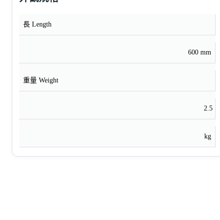
長 Length
600 mm
重量 Weight
2.5
kg