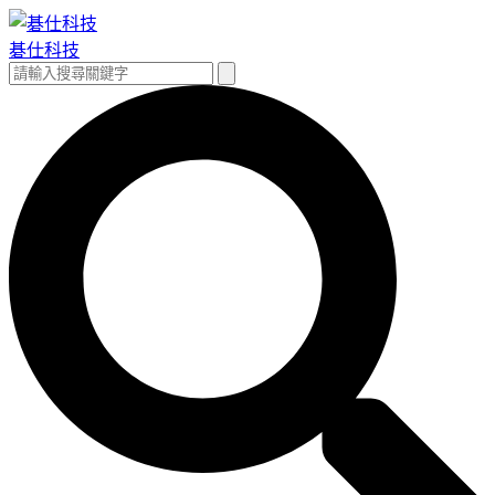
跳
至
碁仕科技
主
搜
搜
要
尋
尋
內
關
容
鍵
字: