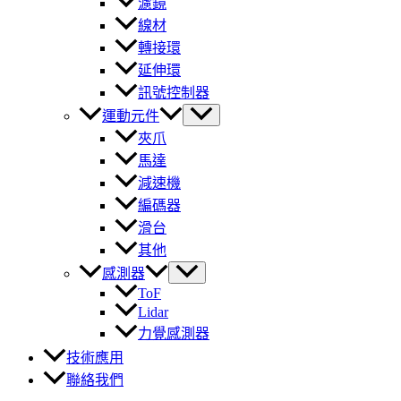
濾鏡
線材
轉接環
延伸環
訊號控制器
運動元件
夾爪
馬達
減速機
編碼器
滑台
其他
感測器
ToF
Lidar
力覺感測器
技術應用
聯絡我們