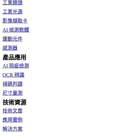
工業鏡頭
工業光源
影像擷取卡
AI 檢測軟體
運動元件
感測器
產品應用
AI 瑕疵檢測
OCR 辨識
掃碼判讀
尺寸量測
技術資源
技術文章
應用實例
解決方案