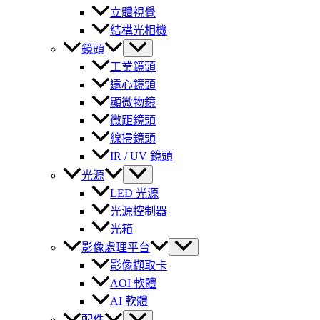
立體視覺
結構光相機
鏡頭
工業鏡頭
遠心鏡頭
顯微物鏡
微距鏡頭
線掃鏡頭
IR / UV 鏡頭
光源
LED 光源
光源控制器
光箱
影像處理平台
影像擷取卡
AOI 軟體
AI 軟體
配件