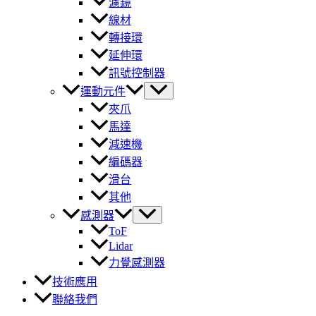
濾鏡
線材
轉接環
延伸環
訊號控制器
運動元件
夾爪
馬達
減速機
編碼器
滑台
其他
感測器
ToF
Lidar
力覺感測器
技術應用
聯絡我們