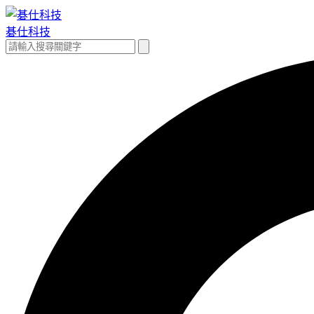
跳
至
碁仕科技
主
搜
搜
要
尋
尋
內
關
容
鍵
字: