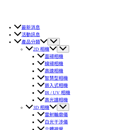
最新消息
活動訊息
產品分類
2D 相機
面掃相機
線掃相機
高速相機
智慧型相機
嵌入式相機
IR / UV 相機
高光譜相機
3D 相機
雷射輪廓儀
白光干涉儀
立體視覺