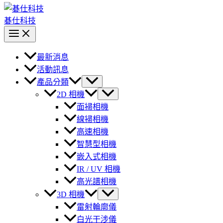
碁仕科技
最新消息
活動訊息
產品分類
2D 相機
面掃相機
線掃相機
高速相機
智慧型相機
嵌入式相機
IR / UV 相機
高光譜相機
3D 相機
雷射輪廓儀
白光干涉儀