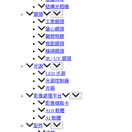
結構光相機
鏡頭
工業鏡頭
遠心鏡頭
顯微物鏡
微距鏡頭
線掃鏡頭
IR / UV 鏡頭
光源
LED 光源
光源控制器
光箱
影像處理平台
影像擷取卡
AOI 軟體
AI 軟體
配件