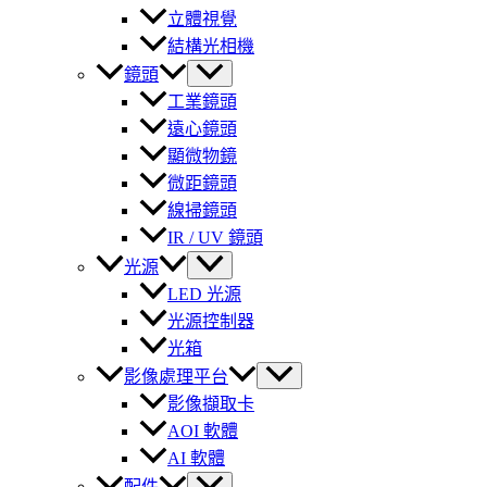
立體視覺
結構光相機
鏡頭
工業鏡頭
遠心鏡頭
顯微物鏡
微距鏡頭
線掃鏡頭
IR / UV 鏡頭
光源
LED 光源
光源控制器
光箱
影像處理平台
影像擷取卡
AOI 軟體
AI 軟體
配件