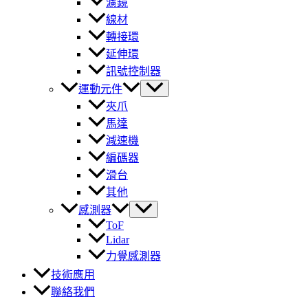
濾鏡
線材
轉接環
延伸環
訊號控制器
運動元件
夾爪
馬達
減速機
編碼器
滑台
其他
感測器
ToF
Lidar
力覺感測器
技術應用
聯絡我們