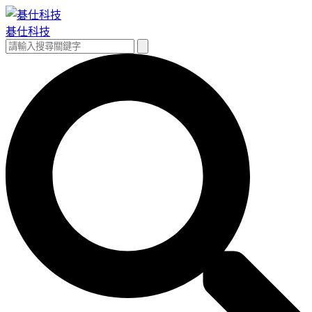
跳
至
碁仕科技
主
搜
搜
要
尋
尋
內
關
容
鍵
字: