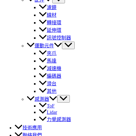
濾鏡
線材
轉接環
延伸環
訊號控制器
運動元件
夾爪
馬達
減速機
編碼器
滑台
其他
感測器
ToF
Lidar
力覺感測器
技術應用
聯絡我們