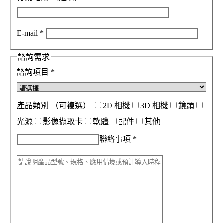
E-mail
*
諮詢需求
諮詢項目
*
產品類別
（可複選）
2D 相機
3D 相機
鏡頭
光源
影像擷取卡
軟體
配件
其他
聯絡事項
*