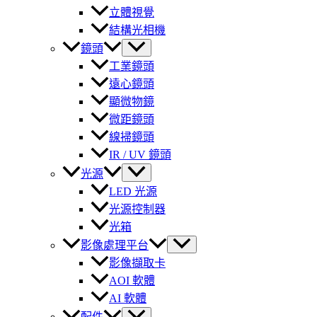
立體視覺
結構光相機
鏡頭
工業鏡頭
遠心鏡頭
顯微物鏡
微距鏡頭
線掃鏡頭
IR / UV 鏡頭
光源
LED 光源
光源控制器
光箱
影像處理平台
影像擷取卡
AOI 軟體
AI 軟體
配件