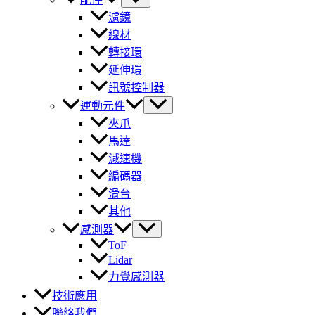
濾鏡
線材
轉接環
延伸環
訊號控制器
運動元件
夾爪
馬達
減速機
編碼器
滑台
其他
感測器
ToF
Lidar
力覺感測器
技術應用
聯絡我們