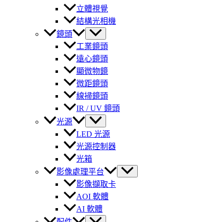
立體視覺
結構光相機
鏡頭
工業鏡頭
遠心鏡頭
顯微物鏡
微距鏡頭
線掃鏡頭
IR / UV 鏡頭
光源
LED 光源
光源控制器
光箱
影像處理平台
影像擷取卡
AOI 軟體
AI 軟體
配件