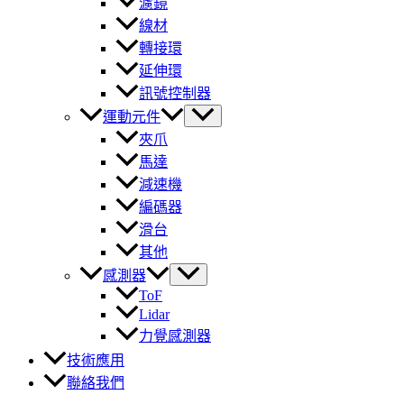
濾鏡
線材
轉接環
延伸環
訊號控制器
運動元件
夾爪
馬達
減速機
編碼器
滑台
其他
感測器
ToF
Lidar
力覺感測器
技術應用
聯絡我們