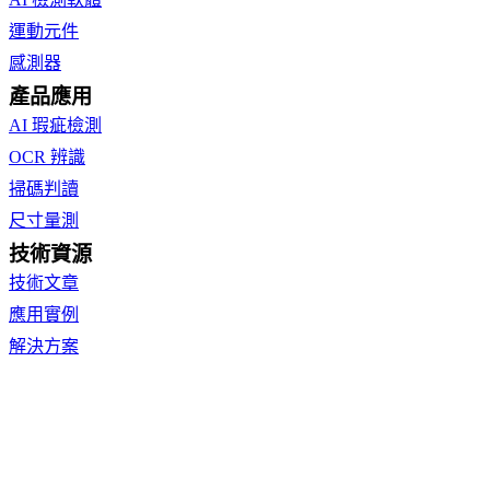
運動元件
感測器
產品應用
AI 瑕疵檢測
OCR 辨識
掃碼判讀
尺寸量測
技術資源
技術文章
應用實例
解決方案