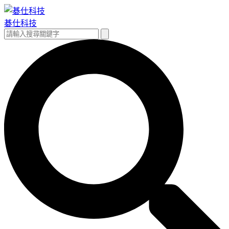
跳
至
碁仕科技
主
搜
搜
要
尋
尋
內
關
容
鍵
字: