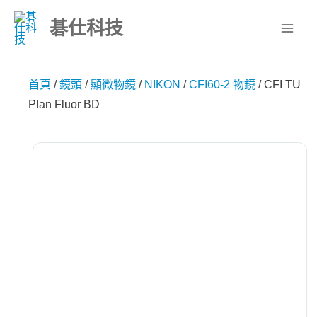
跳
碁仕科技
至
主
要
首頁
/
鏡頭
/
顯微物鏡
/
NIKON
/
CFI60-2 物鏡
/
CFI TU
內
Plan Fluor BD
容