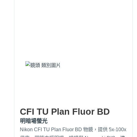
CFI TU Plan Fluor BD
明暗場螢光
Nikon CFI TU Plan Fluor BD 物鏡，提供 5x-100x